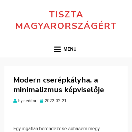
TISZTA
MAGYARORSZÁGÉRT
MENU
Modern cserépkályha, a
minimalizmus képviselője
Posted
by
seditor
2022-02-21
on
Egy ingatlan berendezése sohasem megy