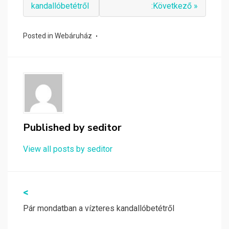
kandallóbetétről
:Következő »
Posted in
Webáruház
Published by
seditor
View all posts by seditor
Bejegyzés
<
navigáció
Pár mondatban a vízteres kandallóbetétről