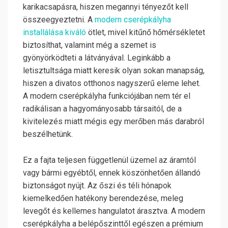
karikacsapásra, hiszen megannyi tényezőt kell
összeegyeztetni. A
modern cserépkályha
installálása kiváló
ötlet, mivel kitűnő hőmérsékletet
biztosíthat, valamint még a szemet is
gyönyörködteti a látványával. Leginkább a
letisztultsága miatt keresik olyan sokan manapság,
hiszen a divatos otthonos nagyszerű eleme lehet.
A modern cserépkályha funkciójában nem tér el
radikálisan a hagyományosabb társaitól, de a
kivitelezés miatt mégis egy merőben más darabról
beszélhetünk.
Ez a fajta teljesen függetlenül üzemel az áramtól
vagy bármi egyébtől, ennek köszönhetően állandó
biztonságot nyújt. Az őszi és téli hónapok
kiemelkedően hatékony berendezése, meleg
levegőt és kellemes hangulatot árasztva. A modern
cserépkályha a belépőszinttől egészen a prémium