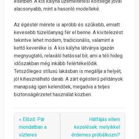
esetben. A kis kályha üzemeltetési költsége jóval
alacsonyabb, mint a hasonló modelleké.
Az égéstér mérete is apróbb és szűkebb, emiatt
kevesebb tüzelőanyag fér el benne. A kivitelezést
tekintve lehet modern, tradicionális, valamint a
kettő keveréke is. A kis kályha látványa igazán
megnyugtató, relaxáló hatással bír, ami a téli hideg
időszakban még inkább felértékelődik.
Tetszőleges stílusú lakásban is megállja a helyét,
jól kihasználható darab. A zárt égésterű példányok
manapság igen kelendőek, megadva a teljes
biztonságérzetet használat közben.
« Előző: Pár
Hátfájás elleni
mondatban a
kezelések: melyikkel
vízteres
érdemes próbálkozni?