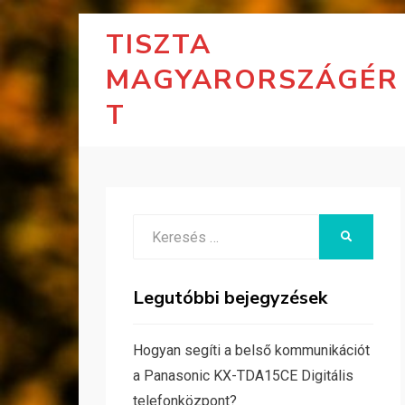
TISZTA
MAGYARORSZÁGÉR
T
Search
KERESÉS
for:
Legutóbbi bejegyzések
Hogyan segíti a belső kommunikációt
a Panasonic KX-TDA15CE Digitális
telefonközpont?