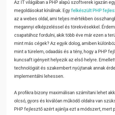
Az IT világában a PHP alapú szoftverek igazán eg
megoldásokat kínálnak. Egy
felkészült PHP fejle
az a webes oldal, ami teljes mértékben összhangba
megannyi elképzeléssel és törekvésekkel. Érdem
csapatához fordulni, akik több éve már ezen a terü
mint más cégek? Az egyik dolog, amiben különbözi
mint a türelem, odaadás és a tény, hogy a PHP f
kuncsaft igényeit helyezik az első helyre. Emell
technológiát és szakembert nyújtanak annak érde
implementálni lehessen.
A profikra bizony maximálisan számítani lehet akko
olcsó, gyors és kiválóan működő oldalra van szüks
PHP fejlesztő azért ajánlja ezt a módszert, mert 