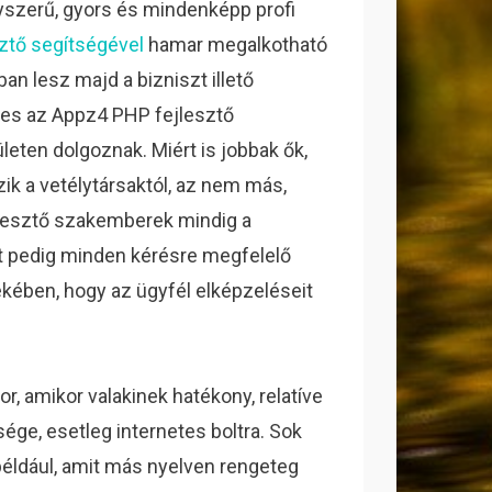
yszerű, gyors és mindenképp profi
sztő segítségével
hamar megalkotható
n lesz majd a bizniszt illető
es az Appz4 PHP fejlesztő
leten dolgoznak. Miért is jobbak ők,
k a vetélytársaktól, az nem más,
ejlesztő szakemberek mindig a
ett pedig minden kérésre megfelelő
kében, hogy az ügyfél elképzeléseit
r, amikor valakinek hatékony, relatíve
ége, esetleg internetes boltra. Sok
például, amit más nyelven rengeteg