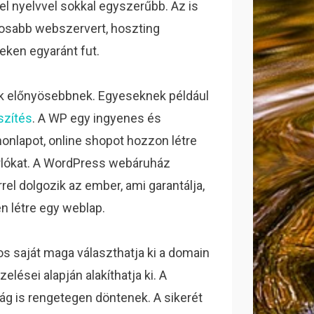
el nyelvvel sokkal egyszerűbb. Az is
tosabb webszervert, hoszting
reken egyaránt fut.
ak előnyösebbnek. Egyeseknek például
szítés
. A WP egy ingyenes és
honlapot, online shopot hozzon létre
árlókat. A WordPress webáruház
el dolgozik az ember, ami garantálja,
n létre egy weblap.
s saját maga választhatja ki a domain
zelései alapján alakíthatja ki. A
g is rengetegen döntenek. A sikerét