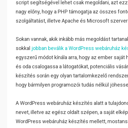
script segítségével lehet csak megoldani, azt ezz
nagy előny, hogy a PHP támogatja az összes fon
szolgáltatást, illetve Apache és Microsoft szerve
Sokan vannak, akik inkább más megoldást tartan
sokkal
jobban beválik a WordPress webáruház ké
egyszerű módot kínála arra, hogy az ember saját 
és oda csalogassa a látogatókat, potenciális vás
készítés során egy olyan tartalomkezelő rendszerr
hogy bármilyen programozói tudás nélkül jöhesse
A WordPress webáruház készítés alatt a tulajdono
nevet, illetve az egész oldalt szépen, a saját elkép
WordPress webáruház készítés mellett, mostansá