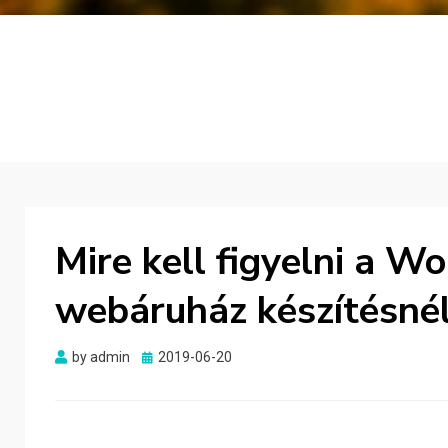
Mire kell figyelni a W
webáruház készítésné
Posted
by
admin
2019-06-20
on