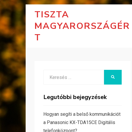
TISZTA
MAGYARORSZÁGÉR
T
Search
KERESÉS
for:
Legutóbbi bejegyzések
Hogyan segíti a belső kommunikációt
a Panasonic KX-TDA15CE Digitális
telefonközpont?