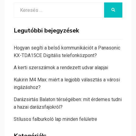
Search
KERESÉS
for:
Legutóbbi bejegyzések
Hogyan segíti a belső kommunikációt a Panasonic
KX-TDA15CE Digitális telefonközpont?
A kerti szerszámok a rendezett udvar alapjai
Kukirin M4 Max: miért a legjobb választás a városi
ingázáshoz?
Darázsirtás Balaton térségében: mit érdemes tudni
a hazai darázsfajokról?
Stílusos falburkoló lap minden felületre
Kategóriák: