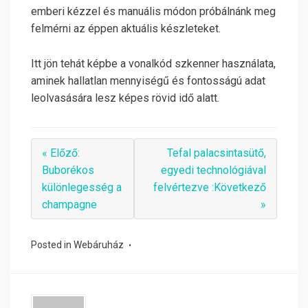
emberi kézzel és manuális módon próbálnánk meg
felmérni az éppen aktuális készleteket.
Itt jön tehát képbe a vonalkód szkenner használata,
aminek hallatlan mennyiségű és fontosságú adat
leolvasására lesz képes rövid idő alatt.
« Előző:
Tefal palacsintasütő,
Buborékos
egyedi technológiával
különlegesség a
felvértezve :Következő
champagne
»
Posted in
Webáruház