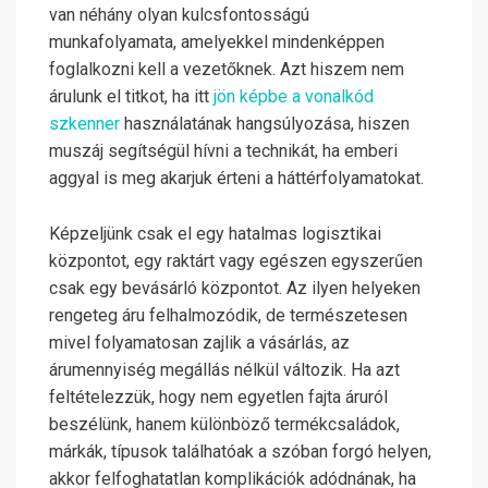
van néhány olyan kulcsfontosságú
munkafolyamata, amelyekkel mindenképpen
foglalkozni kell a vezetőknek. Azt hiszem nem
árulunk el titkot, ha itt
jön képbe a vonalkód
szkenner
használatának hangsúlyozása, hiszen
muszáj segítségül hívni a technikát, ha emberi
aggyal is meg akarjuk érteni a háttérfolyamatokat.
Képzeljünk csak el egy hatalmas logisztikai
központot, egy raktárt vagy egészen egyszerűen
csak egy bevásárló központot. Az ilyen helyeken
rengeteg áru felhalmozódik, de természetesen
mivel folyamatosan zajlik a vásárlás, az
árumennyiség megállás nélkül változik.
Ha azt
feltételezzük, hogy nem egyetlen fajta áruról
beszélünk, hanem különböző termékcsaládok,
márkák, típusok találhatóak a szóban forgó helyen,
akkor felfoghatatlan komplikációk adódnának, ha