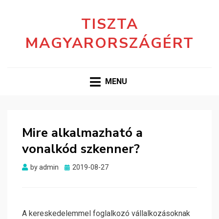
TISZTA
MAGYARORSZÁGÉRT
MENU
Mire alkalmazható a
vonalkód szkenner?
Posted
by
admin
2019-08-27
on
A kereskedelemmel foglalkozó vállalkozásoknak