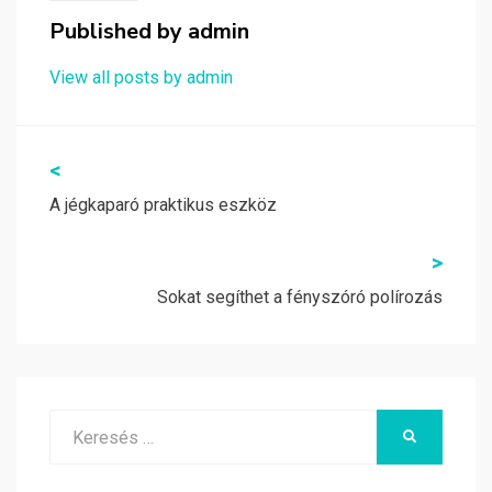
Published by
admin
View all posts by admin
Bejegyzés
<
navigáció
A jégkaparó praktikus eszköz
>
Sokat segíthet a fényszóró polírozás
Search
KERESÉS
for: