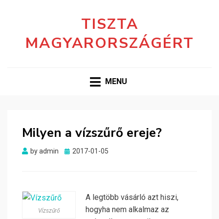
TISZTA
MAGYARORSZÁGÉRT
MENU
Milyen a vízszűrő ereje?
Posted
by
admin
2017-01-05
on
A legtöbb vásárló azt hiszi,
hogyha nem alkalmaz az
Vízszűrő