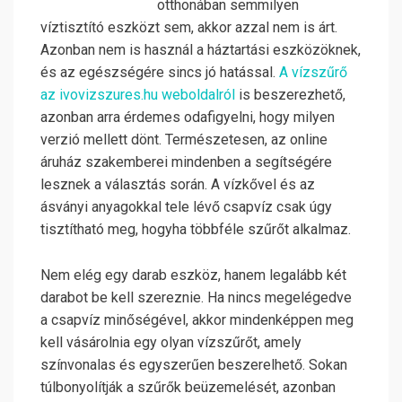
otthonában semmilyen
víztisztító eszközt sem, akkor azzal nem is árt.
Azonban nem is használ a háztartási eszközöknek,
és az egészségére sincs jó hatással.
A vízszűrő
az ivovizszures.hu weboldalról
is beszerezhető,
azonban arra érdemes odafigyelni, hogy milyen
verzió mellett dönt. Természetesen, az online
áruház szakemberei mindenben a segítségére
lesznek a választás során. A vízkővel és az
ásványi anyagokkal tele lévő csapvíz csak úgy
tisztítható meg, hogyha többféle szűrőt alkalmaz.
Nem elég egy darab eszköz, hanem legalább két
darabot be kell szereznie. Ha nincs megelégedve
a csapvíz minőségével, akkor mindenképpen meg
kell vásárolnia egy olyan vízszűrőt, amely
színvonalas és egyszerűen beszerelhető. Sokan
túlbonyolítják a szűrők beüzemelését, azonban