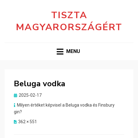
TISZTA
MAGYARORSZÁGÉRT
MENU
Beluga vodka
Posted
2025-02-17
on
Milyen értéket képvisel a Beluga vodka és Finsbury
gin?
362 × 551