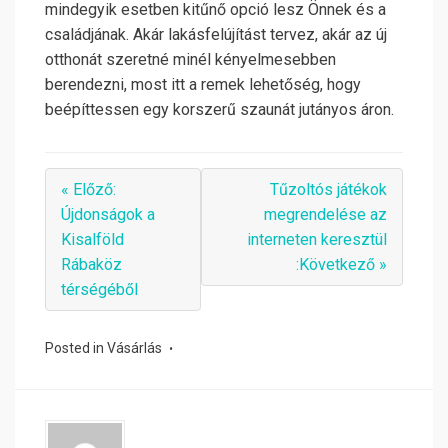
mindegyik esetben kitűnő opció lesz Önnek és a
családjának. Akár lakásfelújítást tervez, akár az új
otthonát szeretné minél kényelmesebben
berendezni, most itt a remek lehetőség, hogy
beépíttessen egy korszerű szaunát jutányos áron.
« Előző:
Tűzoltós játékok
Újdonságok a
megrendelése az
Kisalföld
interneten keresztül
Rábaköz
:Következő »
térségéből
Posted in
Vásárlás