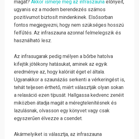
magát?
Akkor ismerje meg az infraszauna
előnyeit,
ugyanis ez a modern berendezés számos
pozitívumot biztosít mindenkinek. Elsősorban
fontos megjegyezni, hogy nem szükséges hosszú
felfűtés. Az infraszauna azonnal felmelegszik és
használható lesz.
Az infrasugarak pedig mélyen a bőrbe hatolva
kifejtik jótékony hatásukat, aminek az egyik
eredménye az, hogy kalóriát éget el általa.
Ugyanakkor a szaunázás serkenti a vérkeringést is,
tehát teljesen érthető, miért választják olyan sokan
a relaxáció ezen típusát. Hallgassa kedvenc zenéit
miközben átadja magát a méregtelenítésnek és
lazulásnak, olvasson egy könyvet vagy csak
egyszerűen élvezze a csendet.
Akármelyiket is választja, az infraszauna