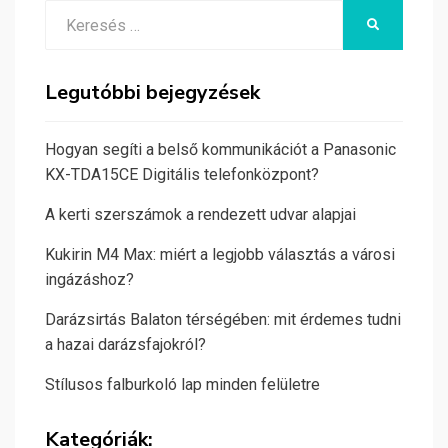
Search
KERESÉS
for:
Legutóbbi bejegyzések
Hogyan segíti a belső kommunikációt a Panasonic
KX-TDA15CE Digitális telefonközpont?
A kerti szerszámok a rendezett udvar alapjai
Kukirin M4 Max: miért a legjobb választás a városi
ingázáshoz?
Darázsirtás Balaton térségében: mit érdemes tudni
a hazai darázsfajokról?
Stílusos falburkoló lap minden felületre
Kategóriák: