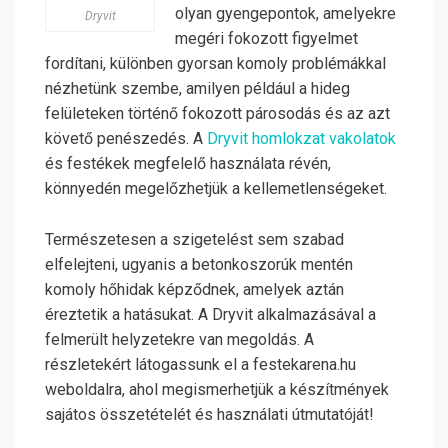
olyan gyengepontok, amelyekre
Dryvit
megéri fokozott figyelmet
fordítani, különben gyorsan komoly problémákkal
nézhetünk szembe, amilyen például a hideg
felületeken történő fokozott párosodás és az azt
követő penészedés. A
Dryvit homlokzat vakolatok
és festékek megfelelő használata révén,
könnyedén megelőzhetjük a kellemetlenségeket.
Természetesen a szigetelést sem szabad
elfelejteni, ugyanis a betonkoszorúk mentén
komoly hőhidak képződnek, amelyek aztán
éreztetik a hatásukat. A Dryvit alkalmazásával a
felmerült helyzetekre van megoldás. A
részletekért látogassunk el a festekarena.hu
weboldalra, ahol megismerhetjük a készítmények
sajátos összetételét és használati útmutatóját!