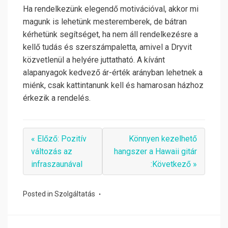
Ha rendelkezünk elegendő motivációval, akkor mi
magunk is lehetünk mesteremberek, de bátran
kérhetünk segítséget, ha nem áll rendelkezésre a
kellő tudás és szerszámpaletta, amivel a Dryvit
közvetlenül a helyére juttatható. A kívánt
alapanyagok kedvező ár-érték arányban lehetnek a
miénk, csak kattintanunk kell és hamarosan házhoz
érkezik a rendelés.
« Előző: Pozitív
Könnyen kezelhető
változás az
hangszer a Hawaii gitár
infraszaunával
:Következő »
Posted in
Szolgáltatás