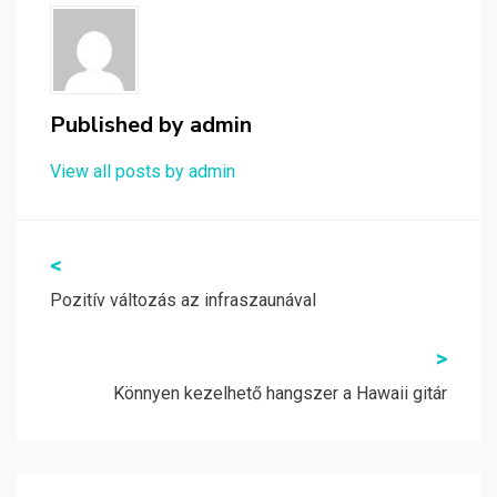
Published by
admin
View all posts by admin
Bejegyzés
<
navigáció
Pozitív változás az infraszaunával
>
Könnyen kezelhető hangszer a Hawaii gitár