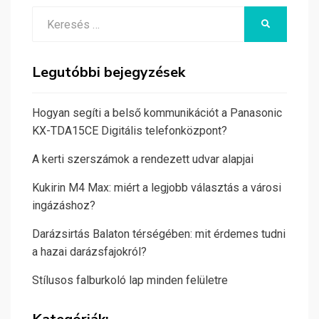
Search
KERESÉS
for:
Legutóbbi bejegyzések
Hogyan segíti a belső kommunikációt a Panasonic
KX-TDA15CE Digitális telefonközpont?
A kerti szerszámok a rendezett udvar alapjai
Kukirin M4 Max: miért a legjobb választás a városi
ingázáshoz?
Darázsirtás Balaton térségében: mit érdemes tudni
a hazai darázsfajokról?
Stílusos falburkoló lap minden felületre