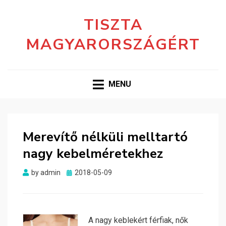
TISZTA
MAGYARORSZÁGÉRT
MENU
Merevítő nélküli melltartó
nagy kebelméretekhez
Posted
by
admin
2018-05-09
on
A nagy keblekért férfiak, nők