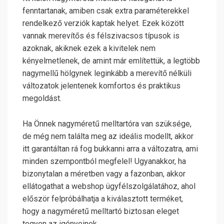
fenntartanak, amiben csak extra paraméterekkel
rendelkező verziók kaptak helyet. Ezek között
vannak merevítős és félszivacsos típusok is
azoknak, akiknek ezek a kivitelek nem
kényelmetlenek, de amint már említettük, a legtöbb
nagymellű hölgynek leginkább a merevítő nélküli
változatok jelentenek komfortos és praktikus
megoldást.
Ha Önnek nagyméretű melltartóra van szüksége,
de még nem találta meg az ideális modellt, akkor
itt garantáltan rá fog bukkanni arra a változatra, ami
minden szempontból megfelel! Ugyanakkor, ha
bizonytalan a méretben vagy a fazonban, akkor
ellátogathat a webshop ügyfélszolgálatához, ahol
először felpróbálhatja a kiválasztott terméket,
hogy a nagyméretű melltartó biztosan eleget
tegyen az igényeinek.