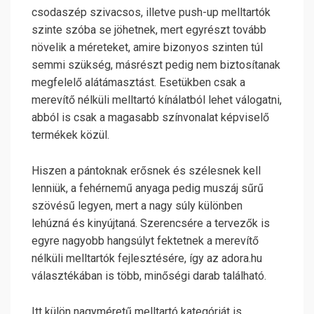
csodaszép szivacsos, illetve push-up melltartók
szinte szóba se jöhetnek, mert egyrészt tovább
növelik a méreteket, amire bizonyos szinten túl
semmi szükség, másrészt pedig nem biztosítanak
megfelelő alátámasztást. Esetükben csak a
merevítő nélküli melltartó kínálatból lehet válogatni,
abból is csak a magasabb színvonalat képviselő
termékek közül.
Hiszen a pántoknak erősnek és szélesnek kell
lenniük, a fehérnemű anyaga pedig muszáj sűrű
szövésű legyen, mert a nagy súly különben
lehúzná és kinyújtaná. Szerencsére a tervezők is
egyre nagyobb hangsúlyt fektetnek a merevítő
nélküli melltartók fejlesztésére, így az adora.hu
választékában is több, minőségi darab található.
Itt külön nagyméretű melltartó kategóriát is