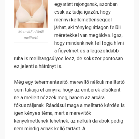
egyaránt rajonganak, azonban
csak az tudja igazán, hogy
mennyi kellemetlenséggel
járhat, aki tényleg átlagon felüli
Merevítő nélküli
méretekkel van megáldva. Igaz,
melltartó
hogy mindenkinek fel fogja hívni
a figyelmét és a legszolidabb
ruha is mellhangsúlyos lesz, de sokszor pontosan
ez jelenti a hátrányt is.
Még egy tehermentesítő, merevítő nélküli melltartó
sem takarja el annyira, hogy az emberek elsőként
ne a melleit nézzék meg, hanem az arcára
fókuszáljanak. Ráadásul maga a melltartó kérdés is
igen kényes téma, mert a merevítők
kényelmetlenek lehetnek, az nélküli darabok pedig
nem mindig adnak kellő tartást. A