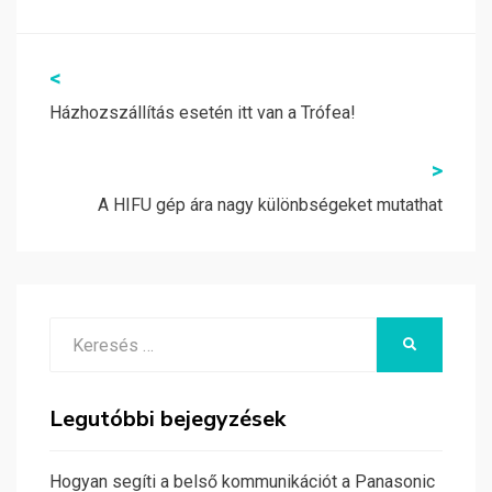
Bejegyzés
<
navigáció
Házhozszállítás esetén itt van a Trófea!
>
A HIFU gép ára nagy különbségeket mutathat
Search
KERESÉS
for:
Legutóbbi bejegyzések
Hogyan segíti a belső kommunikációt a Panasonic