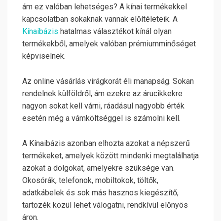
ám ez valóban lehetséges? A kínai termékekkel
kapcsolatban sokaknak vannak előítéleteik. A
Kínaibázis
hatalmas választékot kínál olyan
termékekből, amelyek valóban prémiumminőséget
képviselnek.
Az online vásárlás virágkorát éli manapság. Sokan
rendelnek külföldről, ám ezekre az árucikkekre
nagyon sokat kell várni, ráadásul nagyobb érték
esetén még a vámköltséggel is számolni kell.
A Kínaibázis azonban elhozta azokat a népszerű
termékeket, amelyek között mindenki megtalálhatja
azokat a dolgokat, amelyekre szüksége van.
Okosórák, telefonok, mobiltokok, töltők,
adatkábelek és sok más hasznos kiegészítő,
tartozék közül lehet válogatni, rendkívül előnyös
áron.