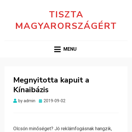
TISZTA
MAGYARORSZÁGÉRT
MENU
Megnyitotta kapuit a
Kínaibázis
Posted
by
admin
2019-09-02
on
Olcsón minőséget? Jó reklámfogásnak hangzik,