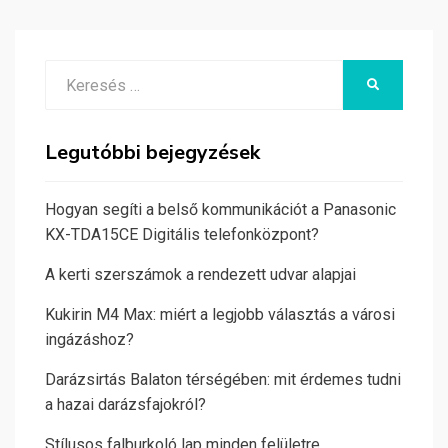
Search
KERESÉS
for:
Legutóbbi bejegyzések
Hogyan segíti a belső kommunikációt a Panasonic
KX-TDA15CE Digitális telefonközpont?
A kerti szerszámok a rendezett udvar alapjai
Kukirin M4 Max: miért a legjobb választás a városi
ingázáshoz?
Darázsirtás Balaton térségében: mit érdemes tudni
a hazai darázsfajokról?
Stílusos falburkoló lap minden felületre