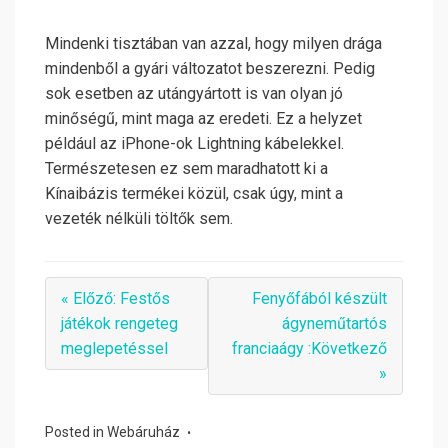
Mindenki tisztában van azzal, hogy milyen drága
mindenből a gyári változatot beszerezni. Pedig
sok esetben az utángyártott is van olyan jó
minőségű, mint maga az eredeti. Ez a helyzet
például az iPhone-ok Lightning kábelekkel.
Természetesen ez sem maradhatott ki a
Kínaibázis termékei közül, csak úgy, mint a
vezeték nélküli töltők sem.
« Előző: Festős
Fenyőfából készült
játékok rengeteg
ágyneműtartós
meglepetéssel
franciaágy :Következő
»
Posted in
Webáruház