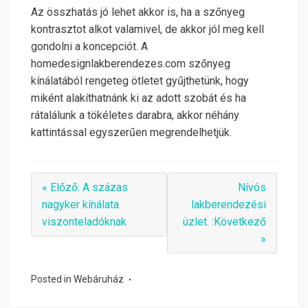
Az összhatás jó lehet akkor is, ha a szőnyeg
kontrasztot alkot valamivel, de akkor jól meg kell
gondolni a koncepciót. A
homedesignlakberendezes.com szőnyeg
kínálatából rengeteg ötletet gyűjthetünk, hogy
miként alakíthatnánk ki az adott szobát és ha
rátalálunk a tökéletes darabra, akkor néhány
kattintással egyszerűen megrendelhetjük.
« Előző: A százas
Nívós
nagyker kínálata
lakberendezési
viszonteladóknak
üzlet. :Következő
»
Posted in
Webáruház