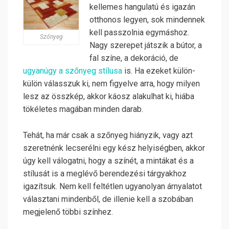
kellemes hangulatú és igazán
otthonos legyen, sok mindennek
kell passzolnia egymáshoz.
Szőnyeg
Nagy szerepet játszik a bútor, a
fal színe, a dekoráció, de
ugyanúgy a szőnyeg stílusa
is. Ha ezeket külön-
külön válasszuk ki, nem figyelve arra, hogy milyen
lesz az összkép, akkor káosz alakulhat ki, hiába
tökéletes magában minden darab.
Tehát, ha már csak a szőnyeg hiányzik, vagy azt
szeretnénk lecserélni egy kész helyiségben, akkor
úgy kell válogatni, hogy a színét, a mintákat és a
stílusát is a meglévő berendezési tárgyakhoz
igazítsuk. Nem kell feltétlen ugyanolyan árnyalatot
választani mindenből, de illenie kell a szobában
megjelenő többi színhez.