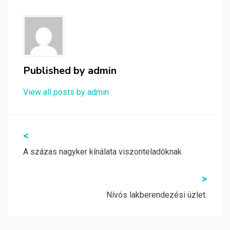
Published by
admin
View all posts by admin
Bejegyzés
<
navigáció
A százas nagyker kínálata viszonteladóknak
>
Nívós lakberendezési üzlet.