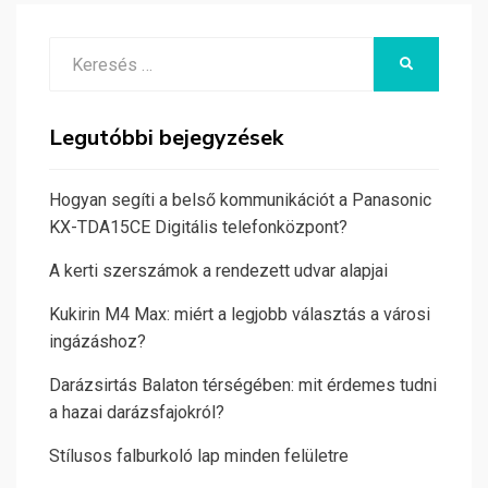
Search
KERESÉS
for:
Legutóbbi bejegyzések
Hogyan segíti a belső kommunikációt a Panasonic
KX-TDA15CE Digitális telefonközpont?
A kerti szerszámok a rendezett udvar alapjai
Kukirin M4 Max: miért a legjobb választás a városi
ingázáshoz?
Darázsirtás Balaton térségében: mit érdemes tudni
a hazai darázsfajokról?
Stílusos falburkoló lap minden felületre