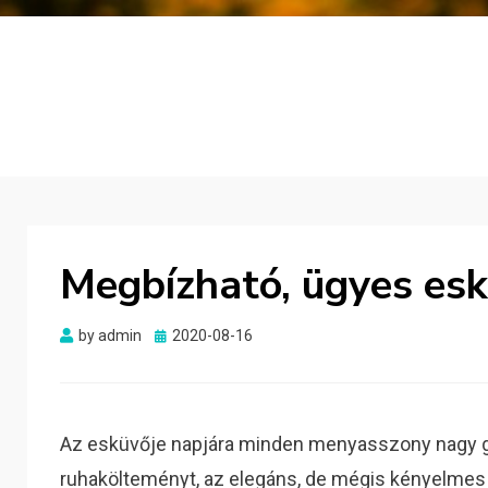
Megbízható, ügyes es
Posted
by
admin
2020-08-16
on
Az esküvője napjára minden menyasszony nagy go
ruhakölteményt, az elegáns, de mégis kényelmes 