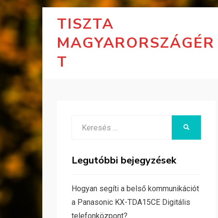
TISZTA
MAGYARORSZÁGÉR
T
Search
KERESÉS
for:
Legutóbbi bejegyzések
Hogyan segíti a belső kommunikációt
a Panasonic KX-TDA15CE Digitális
telefonközpont?