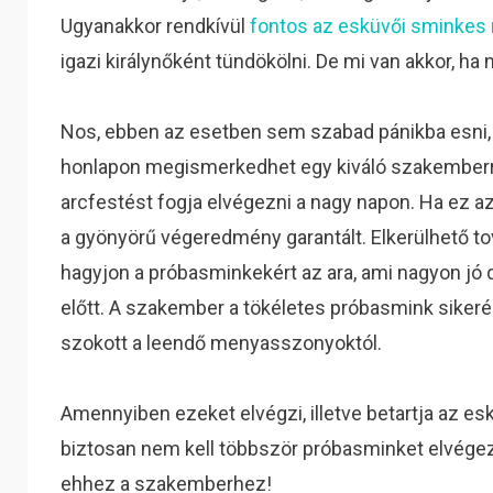
Ugyanakkor rendkívül
fontos az esküvői sminkes
igazi királynőként tündökölni. De mi van akkor, h
Nos, ebben az esetben sem szabad pánikba esni,
honlapon megismerkedhet egy kiváló szakemberrel
arcfestést fogja elvégezni a nagy napon. Ha ez az
a gyönyörű végeredmény garantált.
Elkerülhető to
hagyjon a próbasminkekért az ara, ami nagyon jó 
előtt. A szakember a tökéletes próbasmink siker
szokott a leendő menyasszonyoktól.
Amennyiben ezeket elvégzi, illetve betartja az es
biztosan nem kell többször próbasminket elvégez
ehhez a szakemberhez!