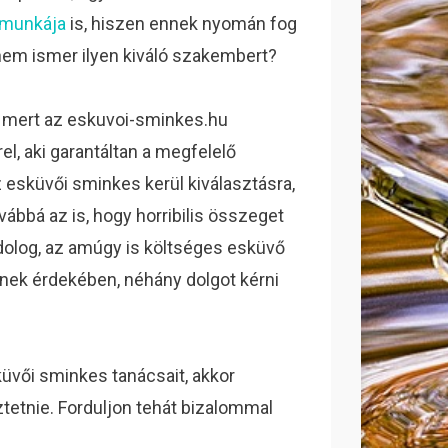
 munkája
is, hiszen ennek nyomán fog
a nem ismer ilyen kiváló szakembert?
 mert az eskuvoi-sminkes.hu
, aki garantáltan a megfelelő
 esküvői sminkes kerül kiválasztásra,
vábbá az is, hogy horribilis összeget
dolog, az amúgy is költséges esküvő
ének érdekében, néhány dolgot kérni
küvői sminkes tanácsait, akkor
tetnie. Forduljon tehát bizalommal