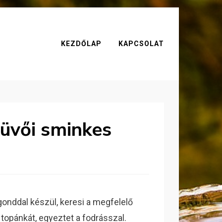
KEZDŐLAP
KAPCSOLAT
küvői sminkes
nddal készül, keresi a megfelelő
topánkát, egyeztet a fodrásszal.