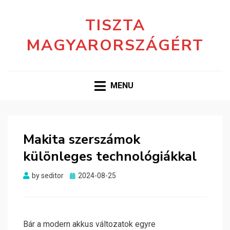
TISZTA
MAGYARORSZÁGÉRT
MENU
Makita szerszámok
különleges technológiákkal
Posted
by
seditor
2024-08-25
on
Bár a modern akkus változatok egyre