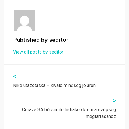
Published by
seditor
View all posts by seditor
Bejegyzés
<
navigáció
Nike utazótáska – kiváló minőség jó áron
>
Cerave SA bőrsimító hidratáló krém a szépség
megtartásához