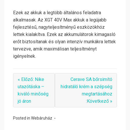
Ezek az akkuk a legtöbb általános feladatra
alkalmasak. Az XGT 40V Max akkuk a legújabb
fejlesztésű, nagyteljesítményű eszközökhöz
lettek kialakítva. Ezek az akkumulátorok kimagasló
erőt biztosítanak és olyan intenzív munkákra lettek
tervezve, amik maximálisan teljesítményt
igényelnek.
« Előző: Nike
Cerave SA bőrsimító
utazótáska –
hidratáló krém a szépség
kiváló minőség
megtartásához
jó áron
:Következő »
Posted in
Webáruház