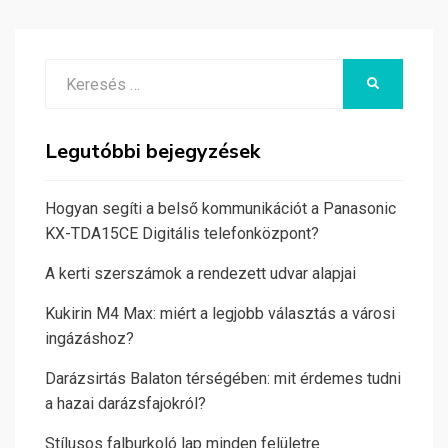
Search
KERESÉS
for:
Legutóbbi bejegyzések
Hogyan segíti a belső kommunikációt a Panasonic
KX-TDA15CE Digitális telefonközpont?
A kerti szerszámok a rendezett udvar alapjai
Kukirin M4 Max: miért a legjobb választás a városi
ingázáshoz?
Darázsirtás Balaton térségében: mit érdemes tudni
a hazai darázsfajokról?
Stílusos falburkoló lap minden felületre