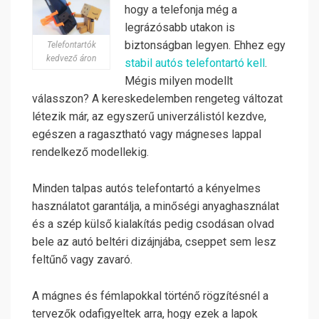
hogy a telefonja még a
legrázósabb utakon is
biztonságban legyen. Ehhez egy
Telefontartók
kedvező áron
stabil autós telefontartó kell
.
Mégis milyen modellt
válasszon? A kereskedelemben rengeteg változat
létezik már, az egyszerű univerzálistól kezdve,
egészen a ragasztható vagy mágneses lappal
rendelkező modellekig.
Minden talpas autós telefontartó a kényelmes
használatot garantálja, a minőségi anyaghasználat
és a szép külső kialakítás pedig csodásan olvad
bele az autó beltéri dizájnjába, cseppet sem lesz
feltűnő vagy zavaró.
A mágnes és fémlapokkal történő rögzítésnél a
tervezők odafigyeltek arra, hogy ezek a lapok