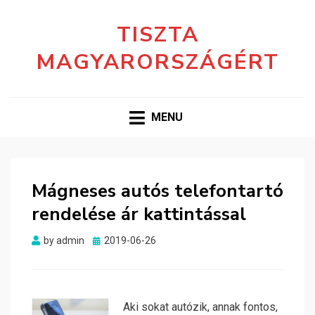
TISZTA
MAGYARORSZÁGÉRT
MENU
Mágneses autós telefontartó
rendelése ár kattintással
Posted
by
admin
2019-06-26
on
Aki sokat autózik, annak fontos,