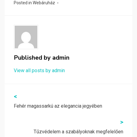
Posted in
Webáruház
Published by
admin
View all posts by admin
Bejegyzés
<
navigáció
Fehér magassarkú az elegancia jegyében
>
Tűzvédelem a szabályoknak megfelelően