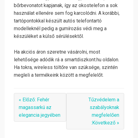
bőrbevonatot kapjanak, így az okostelefon a sok
használat ellenére sem fog karcolódni. A korábbi,
tartópontokkal készült autós telefontartó
modelleknél pedig a gumírozás védi meg a
készüléket a külső sérülésektől.
Ha akciós áron szeretne vásárolni, most
lehetősége adódik rá a smartdiszkont.hu oldalon.
Ha tokra, wireless töltőre van szüksége, szintén
megleli a termékeink között a megfelelőt.
« Előző: Fehér
Tűzvédelem a
magassarkú az
szabályoknak
elegancia jegyében
megfelelően
:Következő »