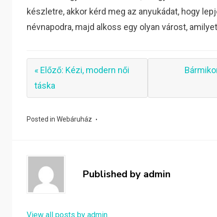
készletre, akkor kérd meg az anyukádat, hogy le
névnapodra, majd alkoss egy olyan várost, amilyet
« Előző: Kézi, modern női
Bármikor
táska
Posted in
Webáruház
Published by
admin
View all posts by admin