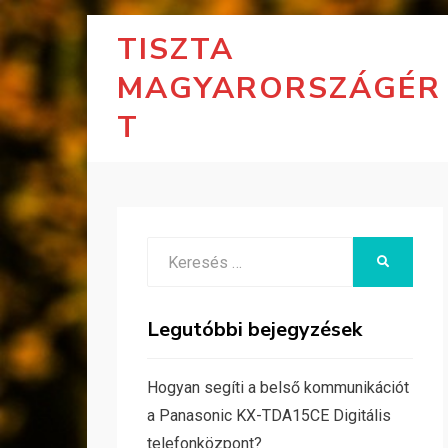
TISZTA
MAGYARORSZÁGÉR
T
Search
KERESÉS
for:
Legutóbbi bejegyzések
Hogyan segíti a belső kommunikációt
a Panasonic KX-TDA15CE Digitális
telefonközpont?