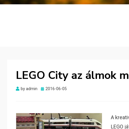
LEGO City az álmok m
Posted
by
admin
2016-06-05
on
A kreat
LEGO já