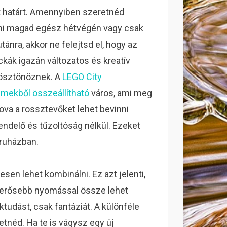
 határt. Amennyiben szeretnéd
lni magad egész hétvégén vagy csak
tánra, akkor ne felejtsd el, hogy az
ckák igazán változatos és kreatív
 ösztönöznek. A
LEGO City
emekből összeállítható
város, ami meg
ahova a rossztevőket lehet bevinni
rendelő és tűzoltóság nélkül. Ezeket
ruházban.
sen lehet kombinálni. Ez azt jelenti,
t erősebb nyomással össze lehet
ktudást, csak fantáziát. A különféle
tnéd. Ha te is vágysz egy új