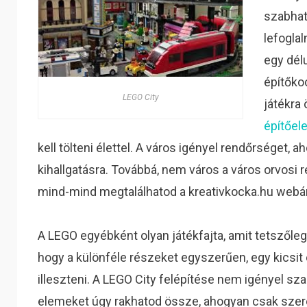
szabhat
lefogla
egy délu
építőko
LEGO City
játékra
építőel
kell tölteni élettel. A város igényel rendőrséget, 
kihallgatásra. Továbbá, nem város a város orvosi 
mind-mind megtalálhatod a kreativkocka.hu webá
A LEGO egyébként olyan játékfajta, amit tetszőlege
hogy a különféle részeket egyszerűen, egy kicsi
illeszteni. A LEGO City felépítése nem igényel sza
elemeket úgy rakhatod össze, ahogyan csak szere