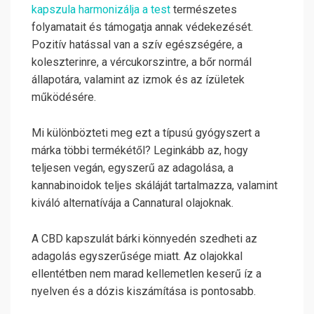
kapszula harmonizálja a test
természetes
folyamatait és támogatja annak védekezését.
Pozitív hatással van a szív egészségére, a
koleszterinre, a vércukorszintre, a bőr normál
állapotára, valamint az izmok és az ízületek
működésére.
Mi különbözteti meg ezt a típusú gyógyszert a
márka többi termékétől? Leginkább az, hogy
teljesen vegán, egyszerű az adagolása, a
kannabinoidok teljes skáláját tartalmazza, valamint
kiváló alternatívája a Cannatural olajoknak.
A CBD kapszulát bárki könnyedén szedheti az
adagolás egyszerűsége miatt. Az olajokkal
ellentétben nem marad kellemetlen keserű íz a
nyelven és a dózis kiszámítása is pontosabb.