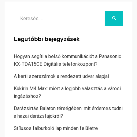
Search
KERESÉS
for:
Legutóbbi bejegyzések
Hogyan segíti a belső kommunikációt a Panasonic
KX-TDA15CE Digitális telefonközpont?
A kerti szerszámok a rendezett udvar alapjai
Kukirin M4 Max: miért a legjobb választás a városi
ingázáshoz?
Darázsirtás Balaton térségében: mit érdemes tudni
a hazai darázsfajokról?
Stílusos falburkoló lap minden felületre