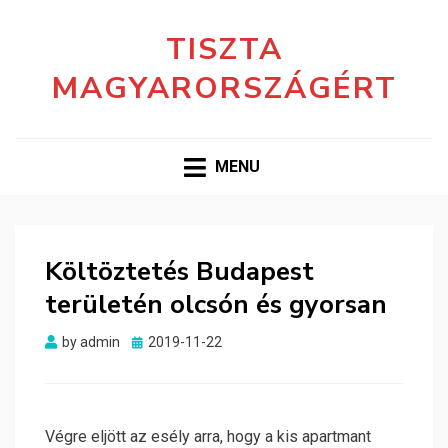
TISZTA
MAGYARORSZÁGÉRT
MENU
Költöztetés Budapest
területén olcsón és gyorsan
Posted
by
admin
2019-11-22
on
Végre eljött az esély arra, hogy a kis apartmant