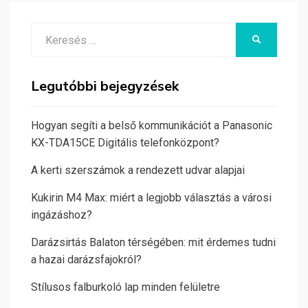
Search
KERESÉS
for:
Legutóbbi bejegyzések
Hogyan segíti a belső kommunikációt a Panasonic
KX-TDA15CE Digitális telefonközpont?
A kerti szerszámok a rendezett udvar alapjai
Kukirin M4 Max: miért a legjobb választás a városi
ingázáshoz?
Darázsirtás Balaton térségében: mit érdemes tudni
a hazai darázsfajokról?
Stílusos falburkoló lap minden felületre