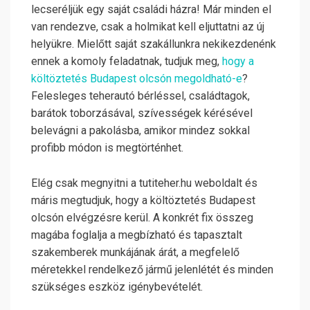
lecseréljük egy saját családi házra! Már minden el
van rendezve, csak a holmikat kell eljuttatni az új
helyükre. Mielőtt saját szakállunkra nekikezdenénk
ennek a komoly feladatnak, tudjuk meg,
hogy a
költöztetés Budapest olcsón megoldható-e
?
Felesleges teherautó bérléssel, családtagok,
barátok toborzásával, szívességek kérésével
belevágni a pakolásba, amikor mindez sokkal
profibb módon is megtörténhet.
Elég csak megnyitni a tutiteher.hu weboldalt és
máris megtudjuk, hogy a költöztetés Budapest
olcsón elvégzésre kerül. A konkrét fix összeg
magába foglalja a megbízható és tapasztalt
szakemberek munkájának árát, a megfelelő
méretekkel rendelkező jármű jelenlétét és minden
szükséges eszköz igénybevételét.