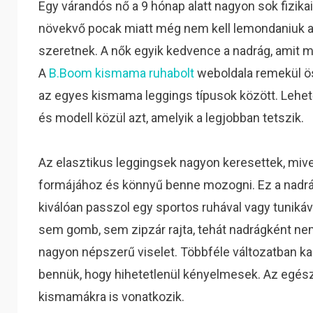
Egy várandós nő a 9 hónap alatt nagyon sok fizikai
növekvő pocak miatt még nem kell lemondaniuk az
szeretnek. A nők egyik kedvence a nadrág, amit 
A
B.Boom kismama ruhabolt
weboldala remekül ös
az egyes kismama leggings típusok között. Lehet
és modell közül azt, amelyik a legjobban tetszik.
Az elasztikus leggingsek nagyon keresettek, mive
formájához és könnyű benne mozogni. Ez a nadrág
kiválóan passzol egy sportos ruhával vagy tunikáva
sem gomb, sem zipzár rajta, tehát nadrágként n
nagyon népszerű viselet. Többféle változatban k
bennük, hogy hihetetlenül kényelmesek. Az egé
kismamákra is vonatkozik.