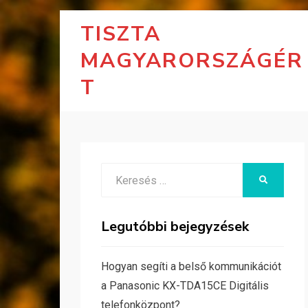
TISZTA
MAGYARORSZÁGÉR
T
Search
KERESÉS
for:
Legutóbbi bejegyzések
Hogyan segíti a belső kommunikációt
a Panasonic KX-TDA15CE Digitális
telefonközpont?