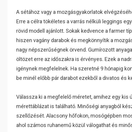
A sétához vagy a mozgásgyakorlatok elvégzéséhe
Erre a célra tökéletes a varrás nélküli leggings egy
rövid modell ajánlott. Sokak kedvence a farmer típ
hiszen vagány darabok és megkönnyítik a mozgást
nagy népszerűségnek örvend. Gumírozott anyaga 
öltözet erre az időszakra is érvényes. Ezek a nad
igénynek megfelelnek. Ha szeretné 9 hónapig ko
be minél előbb pár darabot ezekből a divatos és 
Válassza ki a megfelelő méretet, amihez egy kis ú
mérettáblázat is található. Minőségi anyagból kész
szellőzését. Alacsony hőfokon, mosógépben mosha
ahol számos ruhanemű közül válogathat és minősé