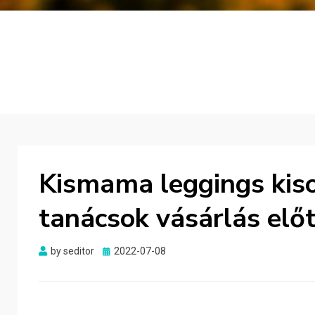
Kismama leggings kis
tanácsok vásárlás előt
Posted
by
seditor
2022-07-08
on