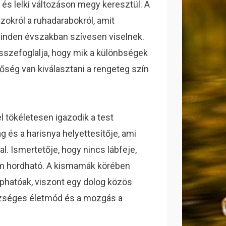
 és lelki változáson megy keresztül. A
okról a ruhadarabokról, amit
minden évszakban szívesen viselnek.
szefoglalja, hogy mik a különbségek
őség van kiválasztani a rengeteg szín
l tökéletesen igazodik a test
 és a harisnya helyettesítője, ami
l. Ismertetője, hogy nincs lábfeje,
em hordható. A kismamák körében
aphatóak, viszont egy dolog közös
szséges életmód és a mozgás a