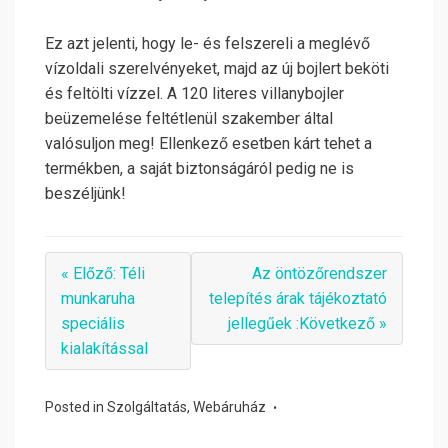
Ez azt jelenti, hogy le- és felszereli a meglévő
vízoldali szerelvényeket, majd az új bojlert beköti
és feltölti vízzel. A 120 literes villanybojler
beüzemelése feltétlenül szakember által
valósuljon meg! Ellenkező esetben kárt tehet a
termékben, a saját biztonságáról pedig ne is
beszéljünk!
« Előző: Téli
Az öntözőrendszer
munkaruha
telepítés árak tájékoztató
speciális
jellegűek :Következő »
kialakítással
Posted in
Szolgáltatás
,
Webáruház