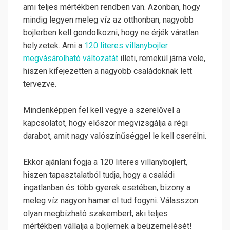
ami teljes mértékben rendben van. Azonban, hogy
mindig legyen meleg víz az otthonban, nagyobb
bojlerben kell gondolkozni, hogy ne érjék váratlan
helyzetek. Ami a
120 literes villanybojler
megvásárolható változatát
illeti, remekül járna vele,
hiszen kifejezetten a nagyobb családoknak lett
tervezve.
Mindenképpen fel kell vegye a szerelővel a
kapcsolatot, hogy először megvizsgálja a régi
darabot, amit nagy valószínűséggel le kell cserélni.
Ekkor ajánlani fogja a 120 literes villanybojlert,
hiszen tapasztalatból tudja, hogy a családi
ingatlanban és több gyerek esetében, bizony a
meleg víz nagyon hamar el tud fogyni. Válasszon
olyan megbízható szakembert, aki teljes
mértékben vállalja a bojlernek a beüzemelését!