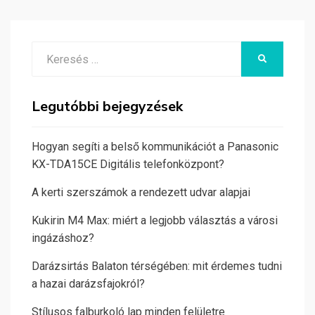
Search
KERESÉS
for:
Legutóbbi bejegyzések
Hogyan segíti a belső kommunikációt a Panasonic
KX-TDA15CE Digitális telefonközpont?
A kerti szerszámok a rendezett udvar alapjai
Kukirin M4 Max: miért a legjobb választás a városi
ingázáshoz?
Darázsirtás Balaton térségében: mit érdemes tudni
a hazai darázsfajokról?
Stílusos falburkoló lap minden felületre