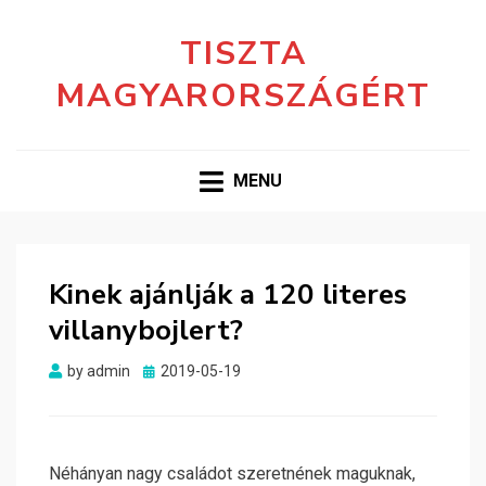
TISZTA
MAGYARORSZÁGÉRT
MENU
Kinek ajánlják a 120 literes
villanybojlert?
Posted
by
admin
2019-05-19
on
Néhányan nagy családot szeretnének maguknak,