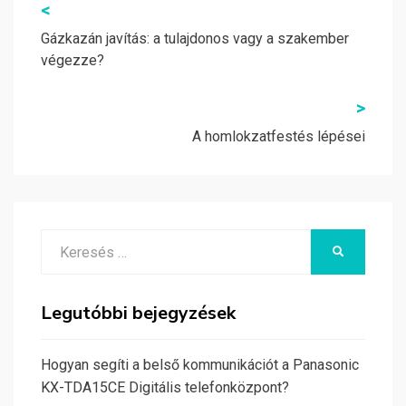
Bejegyzés
<
navigáció
Gázkazán javítás: a tulajdonos vagy a szakember
végezze?
>
A homlokzatfestés lépései
Search
KERESÉS
for:
Legutóbbi bejegyzések
Hogyan segíti a belső kommunikációt a Panasonic
KX-TDA15CE Digitális telefonközpont?