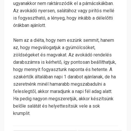
ugyanakkor nem raktározódik el a párnácskákban.
Az avokádó nyersen, salátához vagy pirítós mellé
is fogyasztható, a lényeg, hogy inkább a délelőtti
órákban ajánlott.
Nem az a diéta, hogy nem eszünk semmit, hanem
az, hogy megválogatjuk a gyümölcsöket,
zöldségeket és magvakat. Az avokádó rendelés
darabszámra is kérhető, így pontosan beállíthatjuk,
hogy mennyit fogyasztunk naponta és hetente. A
szakértők általában napi 1 darabot ajánlanak, de ha
szeretnénk minél hamarabb megszabadulni a
feleslegtől, akkor maradjunk a napi fél adag alatt.
Ha pedig nagyon megszeretjük, akkor készítsünk
belőle salátát és helyettesítsük vele a sok
krumplit.