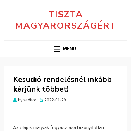
TISZTA
MAGYARORSZÁGÉRT
MENU
Kesudió rendelésnél inkább
kérjünk többet!
Posted
by
seditor
2022-01-29
on
Az olajos magvak fogyasztása bizonyítottan