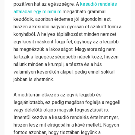
pozitívan hat az egészségre. A
kesudió rendelés
általában egy minimum
megadható grammal
kezdődik, azonban érdemes jól átgondolni ezt,
hiszen a kesudió nagyon gyorsan el szokott tűnni a
konyhából. A helyes táplálkozást minden nemzet
egy kicsit másként fogja fel, úgyhogy az a legjobb,
ha megnézzük a lakosságot. Magyarország nem
tartozik a legegészségesebb népek közé, hiszen
nálunk minden a krumpli, a tészta és a hús
valamilyen keverékén alapul, pedig ennél sokkal
jobban is ehetnénk.
A mediterrán étkezés az egyik legjobb és
legajánlottabb, ez pedig magában foglalja a reggeli
vagy délelőtti olajos magvak fogyasztását is.
Innentől kezdve a kesudió rendelés értelmet nyer,
hiszen lesz mit elrágcsálni a kávé mellett. Nagyon
fontos azonban, hogy tisztában legyünk a