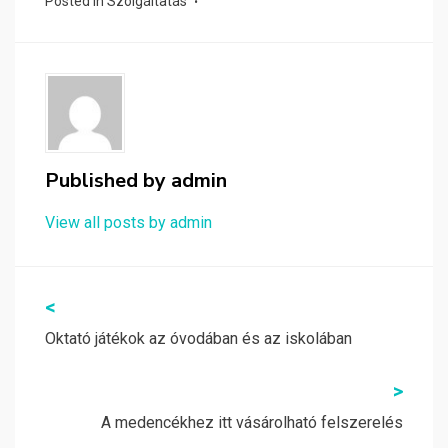
Posted in
Szolgáltatás
Published by
admin
View all posts by admin
Bejegyzés
<
navigáció
Oktató játékok az óvodában és az iskolában
>
A medencékhez itt vásárolható felszerelés