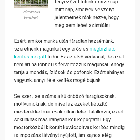
tényezővel futunk össze nap
mint nap, amelyek veszélyt
Változatos
jelenthetnek ránk nézve, hogy
kerítések
meg sem lehet számlálni.
Ezért, amikor munka után fáradtan hazaérnünk,
szeretnénk magunkat egy erős és
megbízható
kerítés mögött
tudni. Ez az első védvonal, de azért
nem árt ha többel is felvértezzük magunkat. Ahogy
tartja a mondás, ízlések és pofonok. Ezért ahányan
vagyunk, annyi féle kerítés mögé bújunk.
Se szeri, se száma a különböző faragásoknak,
motívumoknak, de mivel az ezeket készítő
mesterekkel már csak ritkán lehet találkozni, ezért
sokunknak más irányban kell kopogtatni. Egy
mesterkézből kikerült kovácsoltvas kerítés mindig
is impozáns látványt nyújtott, ám sajnos elég