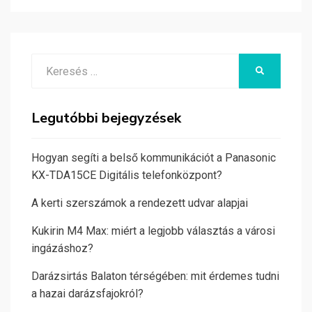
Search
KERESÉS
for:
Legutóbbi bejegyzések
Hogyan segíti a belső kommunikációt a Panasonic
KX-TDA15CE Digitális telefonközpont?
A kerti szerszámok a rendezett udvar alapjai
Kukirin M4 Max: miért a legjobb választás a városi
ingázáshoz?
Darázsirtás Balaton térségében: mit érdemes tudni
a hazai darázsfajokról?