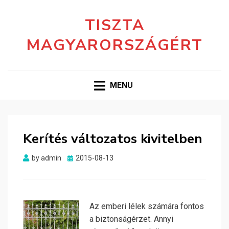
TISZTA
MAGYARORSZÁGÉRT
MENU
Kerítés változatos kivitelben
Posted
by
admin
2015-08-13
on
Az emberi lélek számára fontos
a biztonságérzet. Annyi