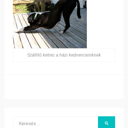
Szállító ketrec a házi kedvenceinknek
Search
KERESÉS
for: