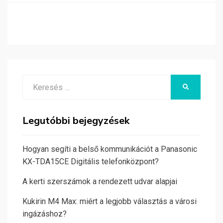
Search
KERESÉS
for:
Legutóbbi bejegyzések
Hogyan segíti a belső kommunikációt a Panasonic
KX-TDA15CE Digitális telefonközpont?
A kerti szerszámok a rendezett udvar alapjai
Kukirin M4 Max: miért a legjobb választás a városi
ingázáshoz?