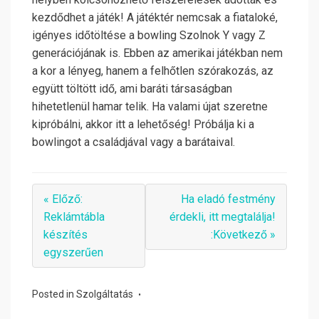
kezdődhet a játék! A játéktér nemcsak a fiataloké,
igényes időtöltése a bowling Szolnok Y vagy Z
generációjának is. Ebben az amerikai játékban nem
a kor a lényeg, hanem a felhőtlen szórakozás, az
együtt töltött idő, ami baráti társaságban
hihetetlenül hamar telik. Ha valami újat szeretne
kipróbálni, akkor itt a lehetőség! Próbálja ki a
bowlingot a családjával vagy a barátaival.
« Előző:
Ha eladó festmény
Reklámtábla
érdekli, itt megtalálja!
készítés
:Következő »
egyszerűen
Posted in
Szolgáltatás