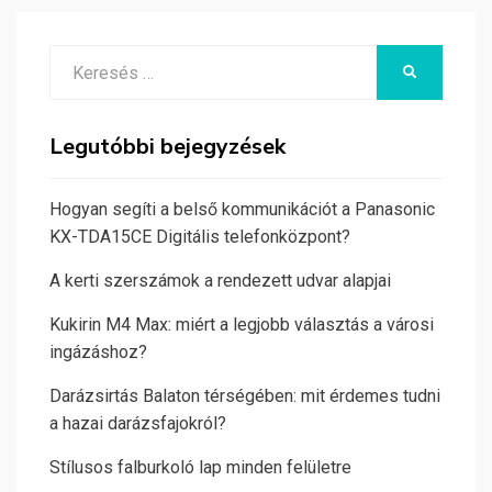
Search
KERESÉS
for:
Legutóbbi bejegyzések
Hogyan segíti a belső kommunikációt a Panasonic
KX-TDA15CE Digitális telefonközpont?
A kerti szerszámok a rendezett udvar alapjai
Kukirin M4 Max: miért a legjobb választás a városi
ingázáshoz?
Darázsirtás Balaton térségében: mit érdemes tudni
a hazai darázsfajokról?
Stílusos falburkoló lap minden felületre