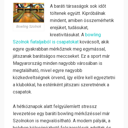
A baráti társaságok sok időt
töltenek együtt. Kipróbálnak
mindent, amiben összemérhetik
Bowling Szolnok
erejüket, tudásukat,
kreativitásukat. A
bowling
Szolnok fiataljaiból is csapatokat
kovácsolt, akik
egyre gyakrabban mérkőznek meg egymással,
játszanak barátságos meccseket. Ez a sport már
Magyarország minden nagyobb városában is
megtalálható, mivel egyre nagyobb
közkedveltségnek örvend, így előre kell egyeztetni
a klubokkal, ha esténként játszani szeretnének a
csapatok.
A hétköznapok alatt felgyülemlett stressz
levezetése egy baráti bowling mérkőzéssel már
Szolnokon is megvalósítható. A modern pályák, a
helyben kölcsönözhető felszerelések adottak és