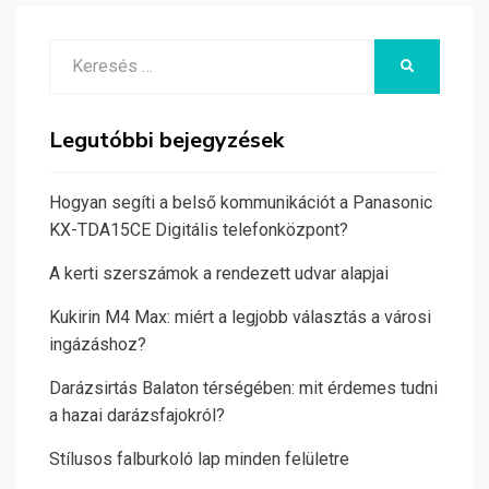
Search
KERESÉS
for:
Legutóbbi bejegyzések
Hogyan segíti a belső kommunikációt a Panasonic
KX-TDA15CE Digitális telefonközpont?
A kerti szerszámok a rendezett udvar alapjai
Kukirin M4 Max: miért a legjobb választás a városi
ingázáshoz?
Darázsirtás Balaton térségében: mit érdemes tudni
a hazai darázsfajokról?
Stílusos falburkoló lap minden felületre