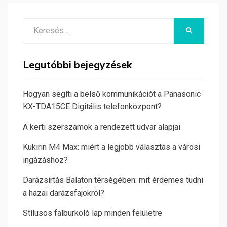
Search
KERESÉS
for:
Legutóbbi bejegyzések
Hogyan segíti a belső kommunikációt a Panasonic
KX-TDA15CE Digitális telefonközpont?
A kerti szerszámok a rendezett udvar alapjai
Kukirin M4 Max: miért a legjobb választás a városi
ingázáshoz?
Darázsirtás Balaton térségében: mit érdemes tudni
a hazai darázsfajokról?
Stílusos falburkoló lap minden felületre