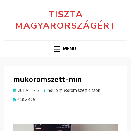
TISZTA
MAGYARORSZÁGÉRT
MENU
mukoromszett-min
Posted
2017-11-17
Induló műköröm szett olcsón
on
640 × 426