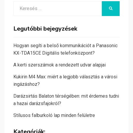
Search
KERESÉS
for:
Legutóbbi bejegyzések
Hogyan segíti a belső kommunikációt a Panasonic
KX-TDA15CE Digitális telefonközpont?
A kerti szerszámok a rendezett udvar alapjai
Kukirin M4 Max: miért a legjobb választás a városi
ingázáshoz?
Darázsirtás Balaton térségében: mit érdemes tudni
a hazai darázsfajokról?
Stílusos falburkoló lap minden felületre
Kategóriák: