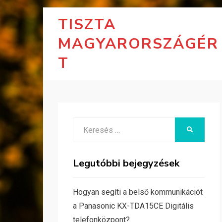
TISZTA
MAGYARORSZÁGÉR
T
Search
KERESÉS
for:
Legutóbbi bejegyzések
Hogyan segíti a belső kommunikációt
a Panasonic KX-TDA15CE Digitális
telefonközpont?