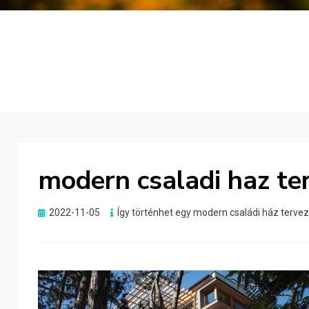
modern csaladi haz te
Posted
2022-11-05
Így történhet egy modern családi ház terve
on