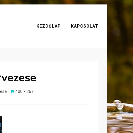
KEZDŐLAP
KAPCSOLAT
rvezese
zése
400 × 267