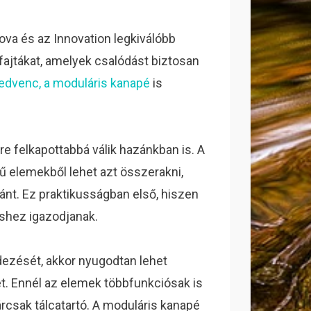
ova és az Innovation legkiválóbb
 fajtákat, amelyek csalódást biztosan
edvenc, a moduláris kanapé
is
re felkapottabbá válik hazánkban is. A
 elemekből lehet azt összerakni,
ánt. Ez praktikusságban első, hiszen
shez igazodjanak.
ezését, akkor nyugodtan lehet
eret. Ennél az elemek többfunkciósak is
kárcsak tálcatartó. A moduláris kanapé