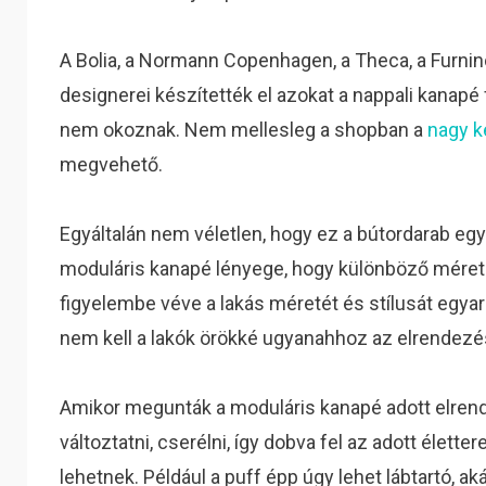
A Bolia, a Normann Copenhagen, a Theca, a Furnin
designerei készítették el azokat a nappali kanapé
nem okoznak. Nem mellesleg a shopban a
nagy k
megvehető.
Egyáltalán nem véletlen, hogy ez a bútordarab egy
moduláris kanapé lényege, hogy különböző méretű
figyelembe véve a lakás méretét és stílusát egyar
nem kell a lakók örökké ugyanahhoz az elrendezé
Amikor megunták a moduláris kanapé adott elrend
változtatni, cserélni, így dobva fel az adott élett
lehetnek. Például a puff épp úgy lehet lábtartó, a