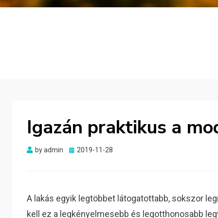
Igazán praktikus a mo
Posted
by
admin
2019-11-28
on
A lakás egyik legtöbbet látogatottabb, sokszor le
kell ez a legkényelmesebb és legotthonosabb leg