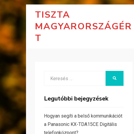
TISZTA
MAGYARORSZÁGÉR
T
Search
KERESÉS
for:
Legutóbbi bejegyzések
Hogyan segíti a belső kommunikációt
a Panasonic KX-TDA15CE Digitális
telefonközpont?