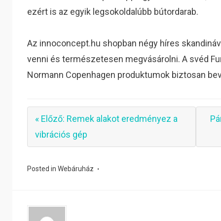
ezért is az egyik legsokoldalúbb bútordarab.
Az innoconcept.hu shopban négy híres skandináv
venni és természetesen megvásárolni. A svéd Fur
Normann Copenhagen produktumok biztosan bev
« Előző: Remek alakot eredményez a
Pá
vibrációs gép
Posted in
Webáruház