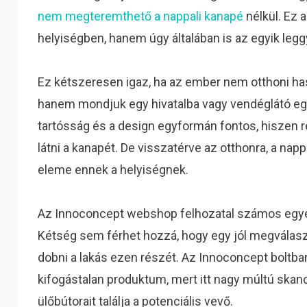
nem megteremthető a nappali kanapé
nélkül. Ez 
helyiségben, hanem úgy általában is az egyik leg
Ez kétszeresen igaz, ha az ember nem otthoni has
hanem mondjuk egy hivatalba vagy vendéglátó eg
tartósság és a design egyformán fontos, hiszen 
látni a kanapét. De visszatérve az otthonra, a na
eleme ennek a helyiségnek.
Az Innoconcept webshop felhozatal számos egyed
Kétség sem férhet hozzá, hogy egy jól megválaszt
dobni a lakás ezen részét. Az Innoconcept boltba
kifogástalan produktum, mert itt nagy múltú sk
ülőbútorait találja a potenciális vevő.