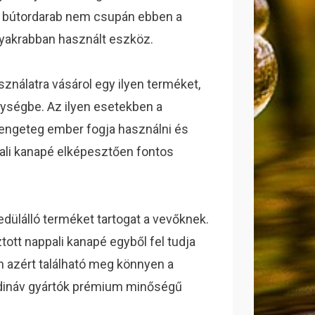
a bútordarab nem csupán ebben a
gyakrabban használt eszköz.
ználatra vásárol egy ilyen terméket,
ységbe. Az ilyen esetekben a
rengeteg ember fogja használni és
ppali kanapé elképesztően fontos
ülálló terméket tartogat a vevőknek.
ott nappali kanapé egyből fel tudja
n azért található meg könnyen a
andináv gyártók prémium minőségű