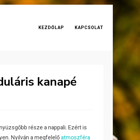
KEZDŐLAP
KAPCSOLAT
duláris kanapé
gnyüzsgőbb része a nappali. Ezért is
yen. Nyilván a megfelelő
atmoszféra