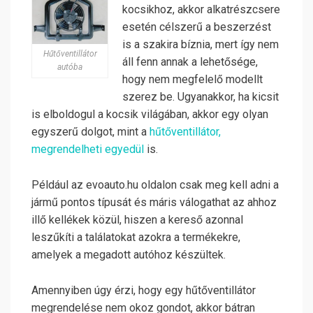
kocsikhoz, akkor alkatrészcsere
esetén célszerű a beszerzést
is a szakira bíznia, mert így nem
Hűtőventillátor
áll fenn annak a lehetősége,
autóba
hogy nem megfelelő modellt
szerez be. Ugyanakkor, ha kicsit
is elboldogul a kocsik világában, akkor egy olyan
egyszerű dolgot, mint a
hűtőventillátor,
megrendelheti egyedül
is.
Például az evoauto.hu oldalon csak meg kell adni a
jármű pontos típusát és máris válogathat az ahhoz
illő kellékek közül, hiszen a kereső azonnal
leszűkíti a találatokat azokra a termékekre,
amelyek a megadott autóhoz készültek.
Amennyiben úgy érzi, hogy egy hűtőventillátor
megrendelése nem okoz gondot, akkor bátran