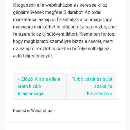
látogasson el a webáruházba és keresse ki az
gépjárművének megfelelő darabot. Az oldal
munkatársai aznap is feladhatják a csomagot, így
másnapra már kérhet is időpontot a szervizbe, ahol
felszerelik az új hűtőventillátort. Kiemelten fontos,
hogy megbízható személyre bízza a cserét, mert
ez az apró részlet is sokban befolyásolhatja az
autó teljesítményét.
« Előző: A stria elleni
Turbó vásárlás saját
krém kiváló
szakállra
tulajdonságai
:Következő »
Posted in
Webáruház