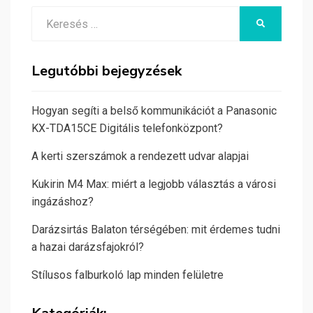
Search
KERESÉS
for:
Legutóbbi bejegyzések
Hogyan segíti a belső kommunikációt a Panasonic
KX-TDA15CE Digitális telefonközpont?
A kerti szerszámok a rendezett udvar alapjai
Kukirin M4 Max: miért a legjobb választás a városi
ingázáshoz?
Darázsirtás Balaton térségében: mit érdemes tudni
a hazai darázsfajokról?
Stílusos falburkoló lap minden felületre