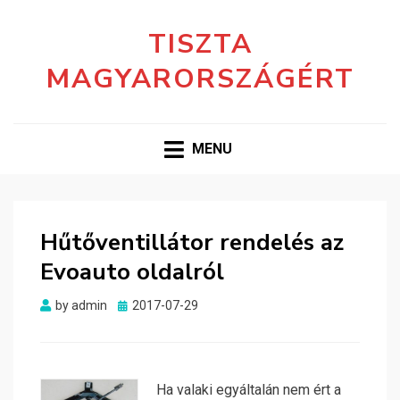
TISZTA
MAGYARORSZÁGÉRT
MENU
Hűtőventillátor rendelés az
Evoauto oldalról
Posted
by
admin
2017-07-29
on
Ha valaki egyáltalán nem ért a