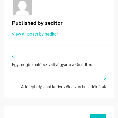
Published by
seditor
View all posts by seditor
Bejegyzés
<
navigáció
Egy megbízható szivattyúgyártó a Grundfos
>
A telephely, ahol kedvezők a vas hulladék árak
Search