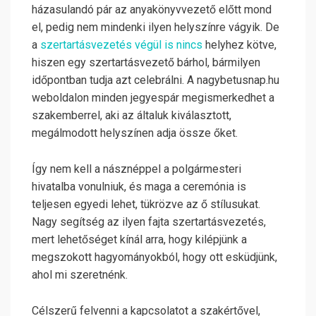
házasulandó pár az anyakönyvvezető előtt mond
el, pedig nem mindenki ilyen helyszínre vágyik. De
a
szertartásvezetés végül is nincs
helyhez kötve,
hiszen egy szertartásvezető bárhol, bármilyen
időpontban tudja azt celebrálni. A nagybetusnap.hu
weboldalon minden jegyespár megismerkedhet a
szakemberrel, aki az általuk kiválasztott,
megálmodott helyszínen adja össze őket.
Így nem kell a násznéppel a polgármesteri
hivatalba vonulniuk, és maga a ceremónia is
teljesen egyedi lehet, tükrözve az ő stílusukat.
Nagy segítség az ilyen fajta szertartásvezetés,
mert lehetőséget kínál arra, hogy kilépjünk a
megszokott hagyományokból, hogy ott esküdjünk,
ahol mi szeretnénk.
Célszerű felvenni a kapcsolatot a szakértővel,