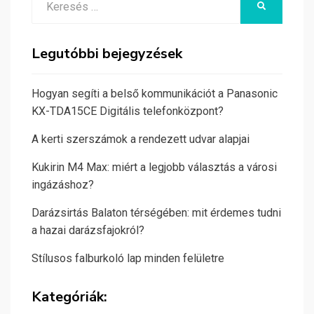
KERESÉS
for:
Legutóbbi bejegyzések
Hogyan segíti a belső kommunikációt a Panasonic
KX-TDA15CE Digitális telefonközpont?
A kerti szerszámok a rendezett udvar alapjai
Kukirin M4 Max: miért a legjobb választás a városi
ingázáshoz?
Darázsirtás Balaton térségében: mit érdemes tudni
a hazai darázsfajokról?
Stílusos falburkoló lap minden felületre
Kategóriák: