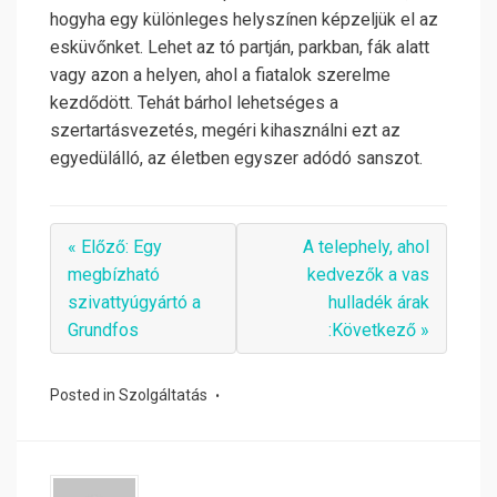
hogyha egy különleges helyszínen képzeljük el az
esküvőnket. Lehet az tó partján, parkban, fák alatt
vagy azon a helyen, ahol a fiatalok szerelme
kezdődött. Tehát bárhol lehetséges a
szertartásvezetés, megéri kihasználni ezt az
egyedülálló, az életben egyszer adódó sanszot.
« Előző: Egy
A telephely, ahol
megbízható
kedvezők a vas
szivattyúgyártó a
hulladék árak
Grundfos
:Következő »
Posted in
Szolgáltatás