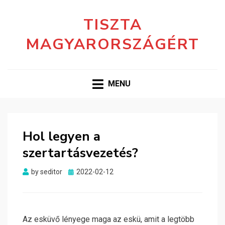
TISZTA
MAGYARORSZÁGÉRT
MENU
Hol legyen a
szertartásvezetés?
Posted
by
seditor
2022-02-12
on
Az esküvő lényege maga az eskü, amit a legtöbb