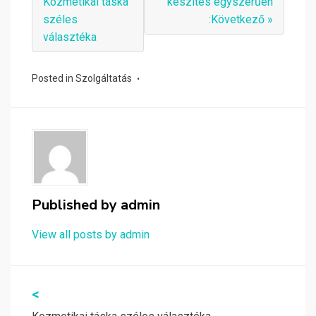
Kozmetikai táska
készítés egyszerűen
széles
:Következő »
választéka
Posted in
Szolgáltatás
Published by
admin
View all posts by admin
Bejegyzés
<