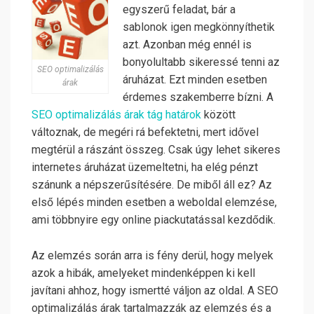
egyszerű feladat, bár a
sablonok igen megkönnyíthetik
azt. Azonban még ennél is
bonyolultabb sikeressé tenni az
SEO optimalizálás
áruházat. Ezt minden esetben
árak
érdemes szakemberre bízni. A
SEO optimalizálás árak tág határok
között
változnak, de megéri rá befektetni, mert idővel
megtérül a rászánt összeg. Csak úgy lehet sikeres
internetes áruházat üzemeltetni, ha elég pénzt
szánunk a népszerűsítésére. De miből áll ez? Az
első lépés minden esetben a weboldal elemzése,
ami többnyire egy online piackutatással kezdődik.
Az elemzés során arra is fény derül, hogy melyek
azok a hibák, amelyeket mindenképpen ki kell
javítani ahhoz, hogy ismertté váljon az oldal. A SEO
optimalizálás árak tartalmazzák az elemzés és a