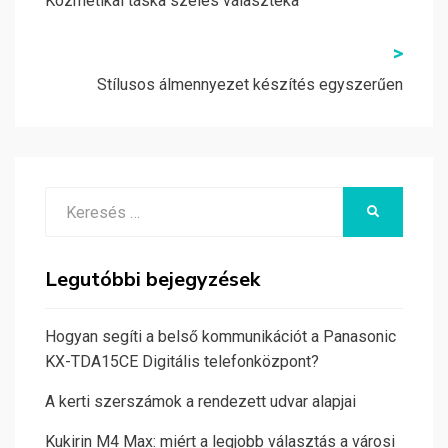
navigáció
Kozmetikai táska széles választéka
>
Stílusos álmennyezet készítés egyszerűen
Search
KERESÉS
for:
Legutóbbi bejegyzések
Hogyan segíti a belső kommunikációt a Panasonic
KX-TDA15CE Digitális telefonközpont?
A kerti szerszámok a rendezett udvar alapjai
Kukirin M4 Max: miért a legjobb választás a városi