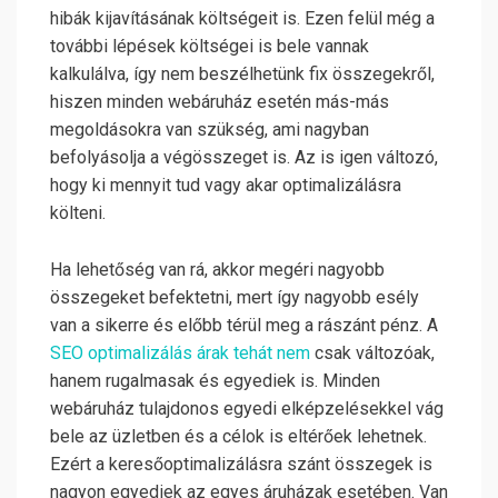
hibák kijavításának költségeit is. Ezen felül még a
további lépések költségei is bele vannak
kalkulálva, így nem beszélhetünk fix összegekről,
hiszen minden webáruház esetén más-más
megoldásokra van szükség, ami nagyban
befolyásolja a végösszeget is. Az is igen változó,
hogy ki mennyit tud vagy akar optimalizálásra
költeni.
Ha lehetőség van rá, akkor megéri nagyobb
összegeket befektetni, mert így nagyobb esély
van a sikerre és előbb térül meg a rászánt pénz. A
SEO optimalizálás árak tehát nem
csak változóak,
hanem rugalmasak és egyediek is. Minden
webáruház tulajdonos egyedi elképzelésekkel vág
bele az üzletben és a célok is eltérőek lehetnek.
Ezért a keresőoptimalizálásra szánt összegek is
nagyon egyediek az egyes áruházak esetében. Van