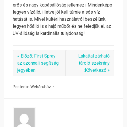
erős és nagy kopásállóság jellemezi. Mindenképp
legyen vízálló, illetve jól kell tűrnie a sós víz
hatását is. Mivel kültéri használatról beszélünk,
legyen hőálló is a hajó műbőr és ne feledjük el, az
UV-állóság is kardinális tulajdonság!
« Előző: First Spray
Lakattal zárható
az azonnali segítség
tároló szekrény
jegyében
:Következő »
Posted in
Webáruház