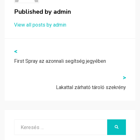
Published by
admin
View all posts by admin
Bejegyzés
<
navigáció
First Spray az azonnali segítség jegyében
>
Lakattal zárható tároló szekrény
Search
KERESÉS
for: