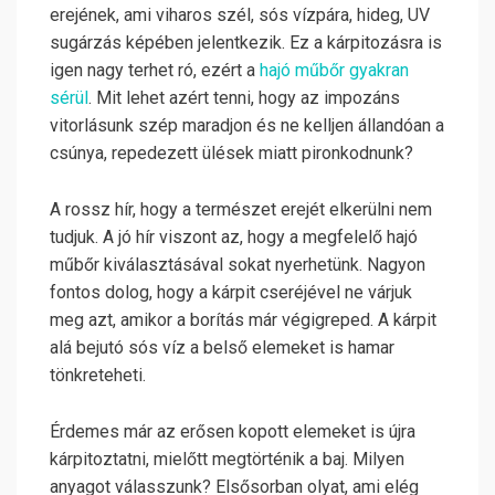
erejének, ami viharos szél, sós vízpára, hideg, UV
sugárzás képében jelentkezik. Ez a kárpitozásra is
igen nagy terhet ró, ezért a
hajó műbőr gyakran
sérül
. Mit lehet azért tenni, hogy az impozáns
vitorlásunk szép maradjon és ne kelljen állandóan a
csúnya, repedezett ülések miatt pironkodnunk?
A rossz hír, hogy a természet erejét elkerülni nem
tudjuk. A jó hír viszont az, hogy a megfelelő hajó
műbőr kiválasztásával sokat nyerhetünk. Nagyon
fontos dolog, hogy a kárpit cseréjével ne várjuk
meg azt, amikor a borítás már végigreped. A kárpit
alá bejutó sós víz a belső elemeket is hamar
tönkreteheti.
Érdemes már az erősen kopott elemeket is újra
kárpitoztatni, mielőtt megtörténik a baj. Milyen
anyagot válasszunk? Elsősorban olyat, ami elég