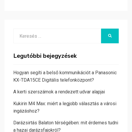
Search
KERESÉS
for:
Legutóbbi bejegyzések
Hogyan segíti a belső kommunikációt a Panasonic
KX-TDA15CE Digitális telefonközpont?
A kerti szerszámok a rendezett udvar alapjai
Kukirin M4 Max: miért a legjobb választás a városi
ingázáshoz?
Darázsirtás Balaton térségében: mit érdemes tudni
a hazai darázsfajokról?