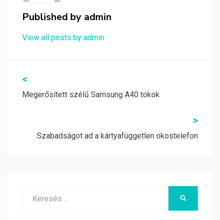
Published by
admin
View all posts by admin
Bejegyzés
<
navigáció
Megerősített szélű Samsung A40 tokok
>
Szabadságot ad a kártyafüggetlen okostelefon
Search
KERESÉS
for: