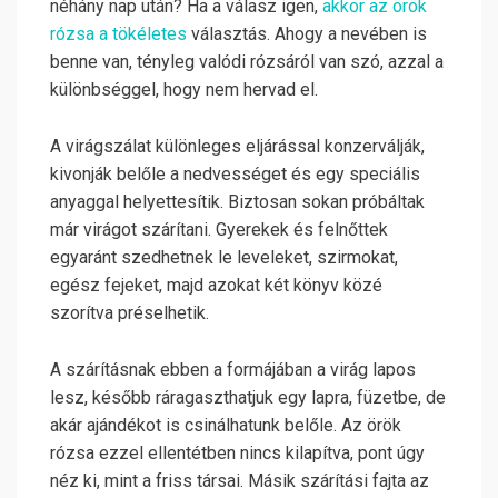
néhány nap után? Ha a válasz igen,
akkor az örök
rózsa a tökéletes
választás. Ahogy a nevében is
benne van, tényleg valódi rózsáról van szó, azzal a
különbséggel, hogy nem hervad el.
A virágszálat különleges eljárással konzerválják,
kivonják belőle a nedvességet és egy speciális
anyaggal helyettesítik. Biztosan sokan próbáltak
már virágot szárítani. Gyerekek és felnőttek
egyaránt szedhetnek le leveleket, szirmokat,
egész fejeket, majd azokat két könyv közé
szorítva préselhetik.
A szárításnak ebben a formájában a virág lapos
lesz, később ráragaszthatjuk egy lapra, füzetbe, de
akár ajándékot is csinálhatunk belőle. Az örök
rózsa ezzel ellentétben nincs kilapítva, pont úgy
néz ki, mint a friss társai. Másik szárítási fajta az