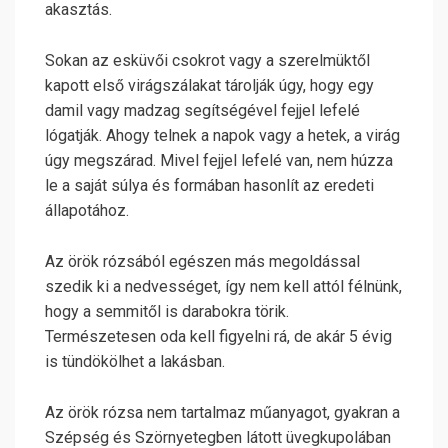
akasztás.
Sokan az esküvői csokrot vagy a szerelmüktől
kapott első virágszálakat tárolják úgy, hogy egy
damil vagy madzag segítségével fejjel lefelé
lógatják. Ahogy telnek a napok vagy a hetek, a virág
úgy megszárad. Mivel fejjel lefelé van, nem húzza
le a saját súlya és formában hasonlít az eredeti
állapotához.
Az örök rózsából egészen más megoldással
szedik ki a nedvességet, így nem kell attól félnünk,
hogy a semmitől is darabokra törik.
Természetesen oda kell figyelni rá, de akár 5 évig
is tündökölhet a lakásban.
Az örök rózsa nem tartalmaz műanyagot, gyakran a
Szépség és Szörnyetegben látott üvegkupolában