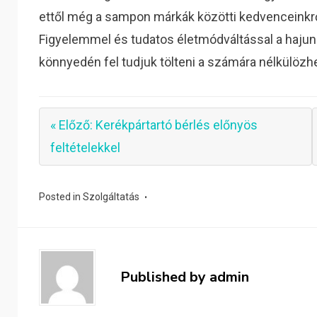
ettől még a sampon márkák közötti kedvenceink
Figyelemmel és tudatos életmódváltással a haju
könnyedén fel tudjuk tölteni a számára nélkülöz
« Előző: Kerékpártartó bérlés előnyös
feltételekkel
Posted in
Szolgáltatás
Published by
admin