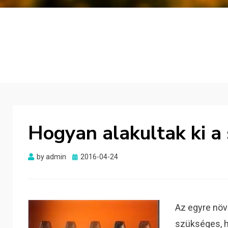
Hogyan alakultak ki 
Posted
by
admin
2016-04-24
on
Az egyre nö
szükséges, h