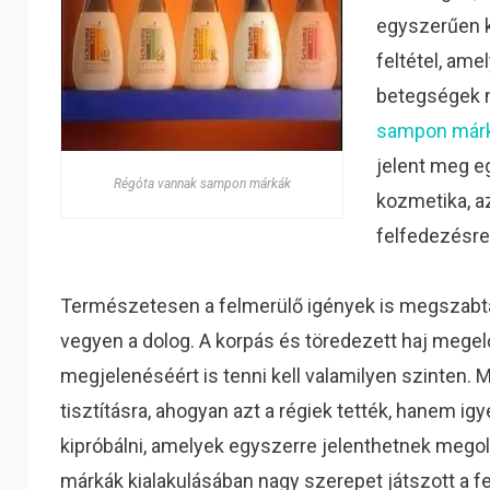
egyszerűen k
feltétel, ame
betegségek 
sampon márká
jelent meg e
Régóta vannak sampon márkák
kozmetika, a
felfedezésre
Természetesen a felmerülő igények is megszabtá
vegyen a dolog. A korpás és töredezett haj megelő
megjelenéséért is tenni kell valamilyen szinten
tisztításra, ahogyan azt a régiek tették, hanem 
kipróbálni, amelyek egyszerre jelenthetnek mego
márkák kialakulásában nagy szerepet játszott a fe