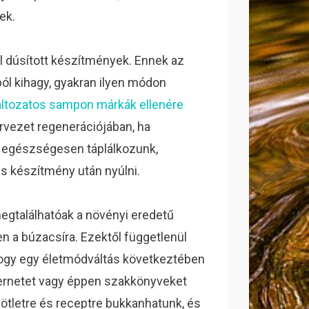
ek.
l dúsított készítmények. Ennek az
ból kihagy, gyakran ilyen módon
áltozatos sampon márkák ellenére
ervezet regenerációjában, ha
 egészségesen táplálkozunk,
s készítmény után nyúlni.
gtalálhatóak a növényi eredetű
en a búzacsíra. Ezektől függetlenül
hogy egy életmódváltás következtében
nternetet vagy éppen szakkönyveket
ötletre és receptre bukkanhatunk, és