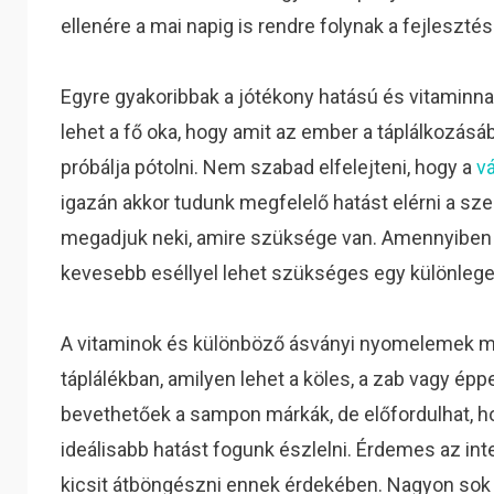
ellenére a mai napig is rendre folynak a fejlesztés
Egyre gyakoribbak a jótékony hatású és vitaminna
lehet a fő oka, hogy amit az ember a táplálkozásá
próbálja pótolni. Nem szabad elfelejteni, hogy a
v
igazán akkor tudunk megfelelő hatást elérni a sz
megadjuk neki, amire szüksége van. Amennyiben
kevesebb eséllyel lehet szükséges egy különlege
A vitaminok és különböző ásványi nyomelemek me
táplálékban, amilyen lehet a köles, a zab vagy épp
bevethetőek a sampon márkák, de előfordulhat, 
ideálisabb hatást fogunk észlelni. Érdemes az i
kicsit átböngészni ennek érdekében. Nagyon sok 