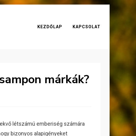
KEZDŐLAP
KAPCSOLAT
a sampon márkák?
vekvő létszámú emberiség számára
ogy bizonyos alapigényeket