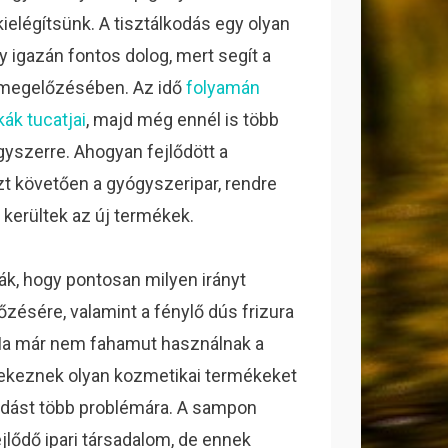
ielégítsünk. A tisztálkodás egy olyan
ly igazán fontos dolog, mert segít a
megelőzésében. Az idő
folyamán
k tucatjai
, majd még ennél is több
gyszerre. Ahogyan fejlődött a
zt követően a gyógyszeripar, rendre
 kerültek az új termékek.
k, hogy pontosan milyen irányt
zésére, valamint a fénylő dús frizura
. Ma már nem fahamut használnak a
igyekeznek olyan kozmetikai termékeket
ldást több problémára. A sampon
jlődő ipari társadalom, de ennek