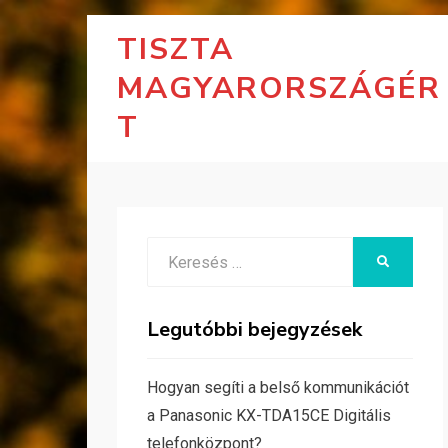
TISZTA
MAGYARORSZÁGÉR
T
Search
KERESÉS
for:
Legutóbbi bejegyzések
Hogyan segíti a belső kommunikációt
a Panasonic KX-TDA15CE Digitális
telefonközpont?