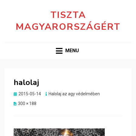
TISZTA
MAGYARORSZÁGÉRT
MENU
halolaj
Posted
2015-05-14
Halolaj az agy védelmében
on
300 × 188