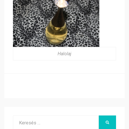
Halolaj
Search
KERESÉS
for: