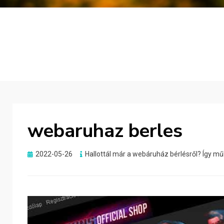
webaruhaz berles
Posted
2022-05-26
Hallottál már a webáruház bérlésről? Így mű
on