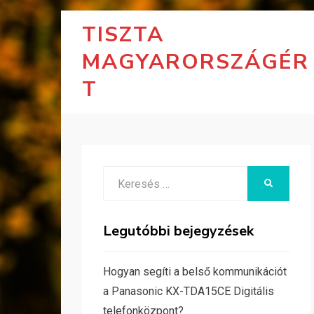
TISZTA
MAGYARORSZÁGÉR
T
Search
KERESÉS
for:
Legutóbbi bejegyzések
Hogyan segíti a belső kommunikációt
a Panasonic KX-TDA15CE Digitális
telefonközpont?