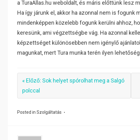
a TuraAllas.hu weboldalt, és máris előttünk lesz
Ha így járunk el, akkor ha azonnal nem is fogunk 
mindenképpen közelebb fogunk kerülni ahhoz, hogy
keresünk, ami végzettségbe vág. Ha azonnal kelle
képzettséget különösebben nem igénylő ajánlatok
magunkat, mert Tura munka terén ilyen lehetőséggel
« Előző: Sok helyet spórolhat meg a Salgó
polccal
Posted in
Szolgáltatás