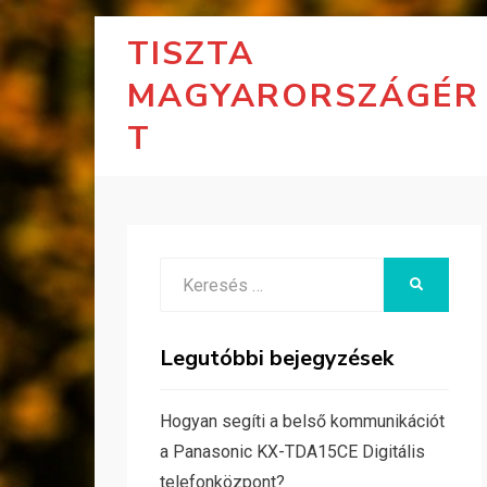
TISZTA
MAGYARORSZÁGÉR
T
Search
KERESÉS
for:
Legutóbbi bejegyzések
Hogyan segíti a belső kommunikációt
a Panasonic KX-TDA15CE Digitális
telefonközpont?