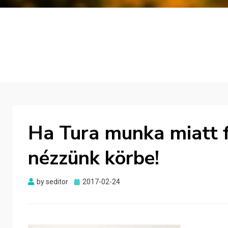
Ha Tura munka miatt f
nézzünk körbe!
Posted
by
seditor
2017-02-24
on