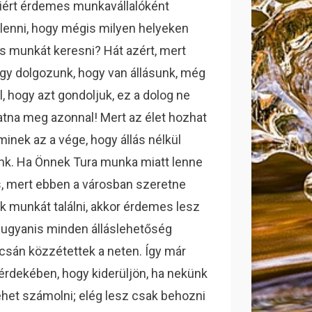
ért érdemes munkavállalóként
lenni, hogy mégis milyen helyeken
 munkát keresni? Hát azért, mert
hogy dolgozunk, hogy van állásunk, még
, hogy azt gondoljuk, ez a dolog ne
atna meg azonnal! Mert az élet hozhat
minek az a vége, hogy állás nélkül
k. Ha Önnek Tura munka miatt lenne
, mert ebben a városban szeretne
 munkát találni, akkor érdemes lesz
n ugyanis minden álláslehetőség
csán közzétettek a neten. Így már
érdekében, hogy kiderüljön, ha nekünk
ehet számolni; elég lesz csak behozni