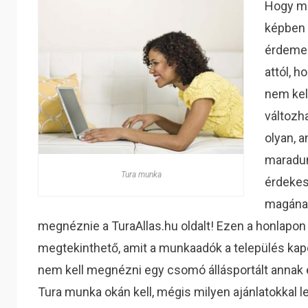
Hogy mi
képben 
érdemes
attól, 
nem kell
változh
olyan, a
maradun
Tura munka
érdekes
magának
megnéznie a TuraAllas.hu oldalt! Ezen a honlapo
megtekinthető, amit a munkaadók a település kap
nem kell megnézni egy csomó állásportált annak 
Tura munka okán kell, mégis milyen ajánlatokkal l