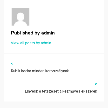
Published by
admin
View all posts by admin
Bejegyzés
<
navigáció
Rubik kocka minden korosztálynak
>
Elnyerik a tetszését a kézműves ékszerek