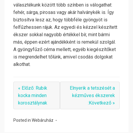
választékunk között több színben is válogathat:
fehér, sárga, pirosas vagy akár halványkék is. Így
biztosítva lesz az, hogy többféle gyöngyöt is
felfűzhessen rájuk. Az egyedi és kézzel készített
ékszer sokkal nagyobb értékkel bír, mint bármi
más, éppen ezért ajándékként is remekül szolgál.
A gyöngyfűző cérna mellett, egyéb kiegészítőket
is megrendelhet tőlünk, amivel csodás dolgokat
alkothat.
« Előző: Rubik
Elnyerik a tetszését a
kocka minden
kézműves ékszerek
korosztálynak
:Következő »
Posted in
Webáruház