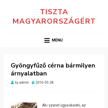
TISZTA
MAGYARORSZÁGÉRT
MENU
Gyöngyfűző cérna bármilyen
árnyalatban
Posted
by
admin
2016-05-28
on
Aki szeret ügyeskedni, az