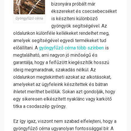
bizonyára próbált már
ékszereket és csecsebecséket
is készíteni különböző
Gyöngyfűző cérna
gyöngyök segítségével. Az
oldalunkon különféle kellékeket rendelhet meg,
amelyek segítségével egyedi termékeket tud
előállítani. A
gyöngyfűző cérna több színben
is
megtalálható, ami nagyon jó minőségű és
garantálja, hogy a felfűzött kiegészítők hosszú
ideig megmaradnak, szakadás nélkül. Az
oldalunkon megtekintheti azokat az alkotásokat,
amelyeket az ügyfeleink készítettek és bátran
ihletet meríthet belőlük. Sokan azt gondolják, hogy
egy sikeresen elkészített nyaklánc vagy karkötő
titka a csodaszép gyöngy.
Ez így igaz, viszont nem szabad elfelejteni, hogy a
gyöngyfűző cérna ugyanolyan fontossággal bír. A