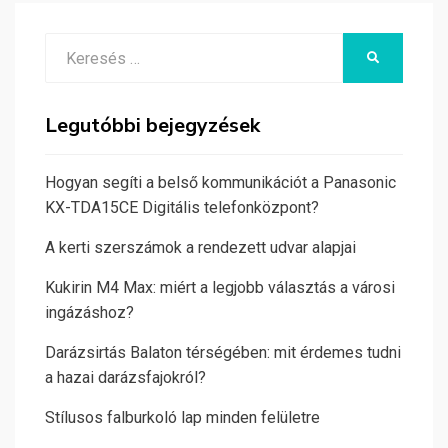
Search
KERESÉS
for:
Legutóbbi bejegyzések
Hogyan segíti a belső kommunikációt a Panasonic
KX-TDA15CE Digitális telefonközpont?
A kerti szerszámok a rendezett udvar alapjai
Kukirin M4 Max: miért a legjobb választás a városi
ingázáshoz?
Darázsirtás Balaton térségében: mit érdemes tudni
a hazai darázsfajokról?
Stílusos falburkoló lap minden felületre