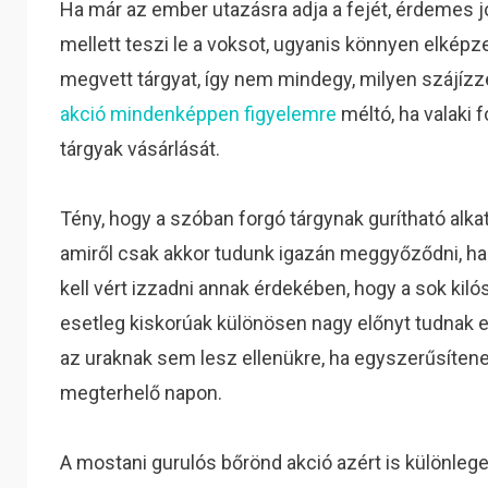
Ha már az ember utazásra adja a fejét, érdemes jó
mellett teszi le a voksot, ugyanis könnyen elképze
megvett tárgyat, így nem mindegy, milyen szájíz
akció mindenképpen figyelemre
méltó, ha valaki 
tárgyak vásárlását.
Tény, hogy a szóban forgó tárgynak gurítható alkatr
amiről csak akkor tudunk igazán meggyőződni, ha
kell vért izzadni annak érdekében, hogy a sok kil
esetleg kiskorúak különösen nagy előnyt tudnak 
az uraknak sem lesz ellenükre, ha egyszerűsíten
megterhelő napon.
A mostani gurulós bőrönd akció azért is különleg