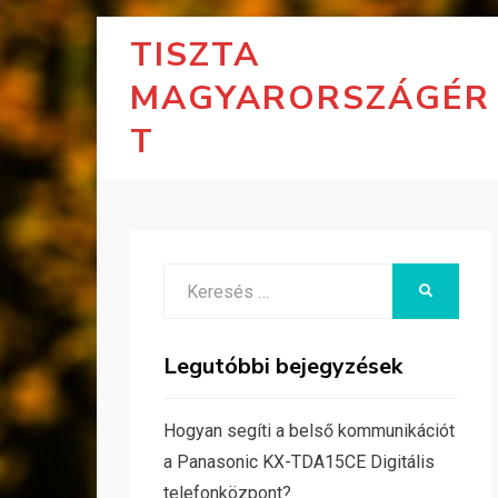
TISZTA
MAGYARORSZÁGÉR
T
Search
KERESÉS
for:
Legutóbbi bejegyzések
Hogyan segíti a belső kommunikációt
a Panasonic KX-TDA15CE Digitális
telefonközpont?