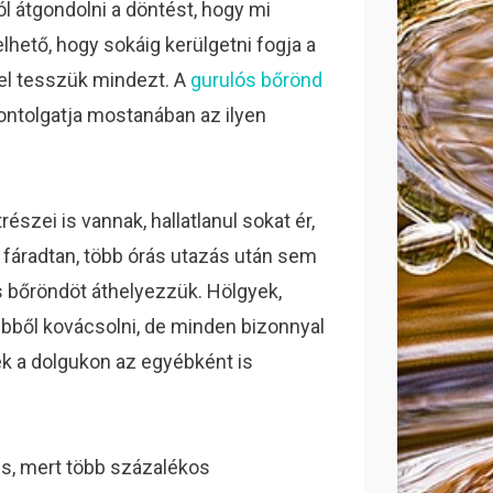
l átgondolni a döntést, hogy mi
lhető, hogy sokáig kerülgetni fogja a
zel tesszük mindezt. A
gurulós bőrönd
fontolgatja mostanában az ilyen
észei is vannak, hallatlanul sokat ér,
 fáradtan, több órás utazás után sem
ós bőröndöt áthelyezzük. Hölgyek,
ebből kovácsolni, de minden bizonnyal
ek a dolgukon az egyébként is
es, mert több százalékos