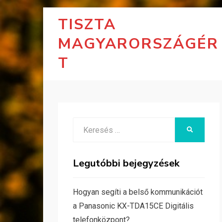
TISZTA
MAGYARORSZÁGÉR
T
Search
KERESÉS
for:
Legutóbbi bejegyzések
Hogyan segíti a belső kommunikációt
a Panasonic KX-TDA15CE Digitális
telefonközpont?