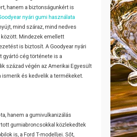
t, hanem a biztonságunkért is
Goodyear nyári gumi használata
yújt, mind száraz, mind nedves
között. Mindezek emellett
zetést is biztosít. A Goodyear nyári
t gyártó cég története is a
dik század végén az Amerikai Egyesült
 ismerik és kedvelik a termékeket.
pta, hanem a gumivulkanizálás
yártott gumiabroncsokkal közlekedtek
ok is, a Ford T-modelljei. Sőt,