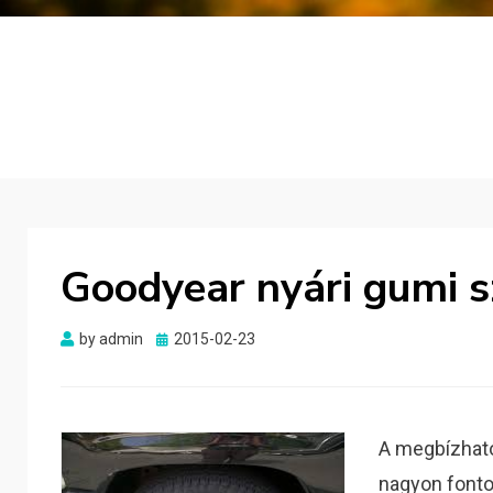
Goodyear nyári gumi s
Posted
by
admin
2015-02-23
on
A megbízható
nagyon fonto