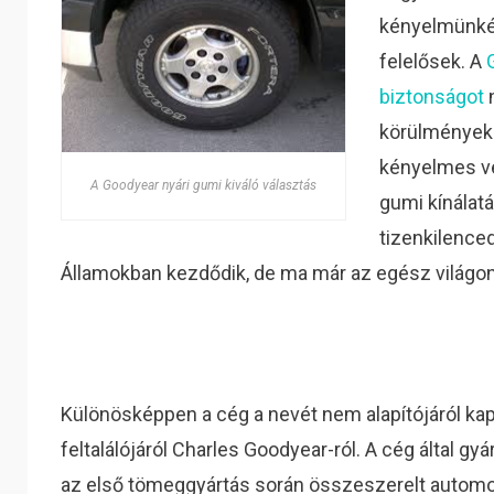
kényelmünkér
felelősek. A
biztonságot
n
körülmények 
kényelmes ve
A Goodyear nyári gumi kiváló választás
gumi kínálatá
tizenkilence
Államokban kezdődik, de ma már az egész világon
Különösképpen a cég a nevét nem alapítójáról ka
feltalálójáról Charles Goodyear-ról. A cég által g
az első tömeggyártás során összeszerelt automobil