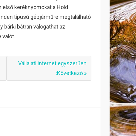
az első keréknyomokat a Hold
minden típusú gépjárműre megtalálható
 bárki bátran válogathat az
 valót.
Vállalati internet egyszerűen
:Következő »