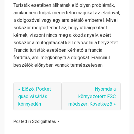
Turisták esetében állhatnak elő olyan problémák,
amikor nem tudják megértetni magukat az eladóval,
a dolgozóval vagy egy arra sétáló emberrel. Mivel
sokszor megtörténhet az, hogy útbaigazítást
kérnek, viszont nincs meg a közös nyelv, ezért
sokszor a mutogatással kell orvosolni a helyzetet.
Francia turisták esetében kérhető a francia
fordítás, ami megkönnyíti a dolgokat. Franciául
beszélők előnyben vannak természetesen.
« Előző: Pocket
Nyomda a
quad vásárlás
környezetért: FSC
könnyedén
módszer :Következő »
Posted in
Szolgáltatás