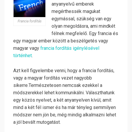
anyanyelvű emberek
megérthessék magukat
egymással, szükség van egy
Francia fordítás
olyan megoldásra, ami mindkét
félnek megfelelő. Egy francia és
egy magyar ember között a beszélgetés vagy
magyar vagy
francia fordítás igénylésével
történhet
.
Azt kell figyelembe venni, hogy a francia fordítás,
vagy a magyar fordítás vezet nagyobb
sikerre.
Természetesen nemcsak ezekkel a
módszerekkel lehet kommunikálni. Választhatunk
egy közös nyelvet, a két anyanyelven kívül, amit
mind a két fél ismer és ha már tényleg semmilyen
módszer nem jön be, még mindig alkalmazni lehet
a jól bevált mutogatást.