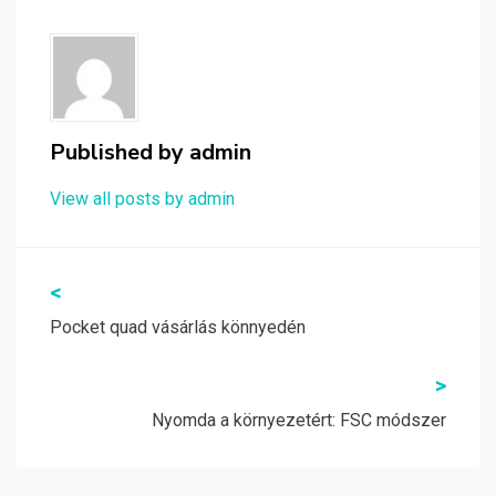
Published by
admin
View all posts by admin
Bejegyzés
<
navigáció
Pocket quad vásárlás könnyedén
>
Nyomda a környezetért: FSC módszer