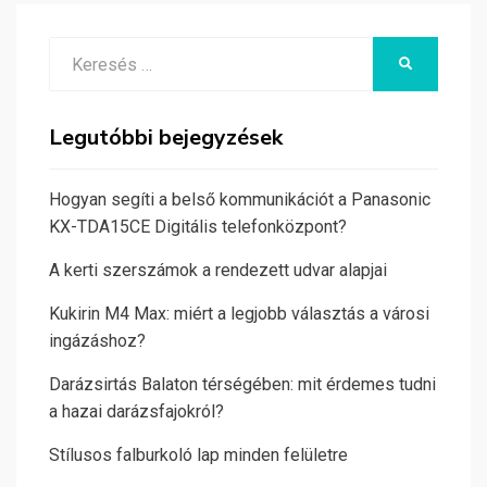
Search
KERESÉS
for:
Legutóbbi bejegyzések
Hogyan segíti a belső kommunikációt a Panasonic
KX-TDA15CE Digitális telefonközpont?
A kerti szerszámok a rendezett udvar alapjai
Kukirin M4 Max: miért a legjobb választás a városi
ingázáshoz?
Darázsirtás Balaton térségében: mit érdemes tudni
a hazai darázsfajokról?
Stílusos falburkoló lap minden felületre