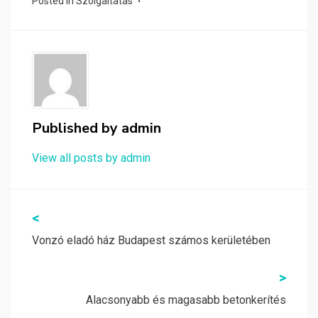
Posted in
Szolgáltatás
Published by
admin
View all posts by admin
Bejegyzés
<
navigáció
Vonzó eladó ház Budapest számos kerületében
>
Alacsonyabb és magasabb betonkerítés