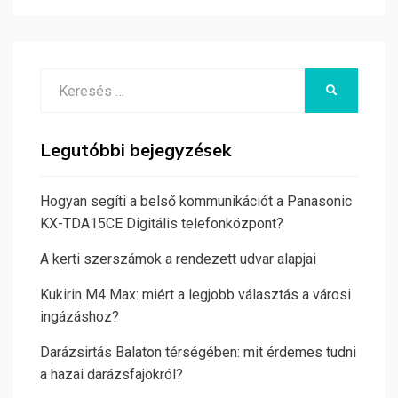
Search
KERESÉS
for:
Legutóbbi bejegyzések
Hogyan segíti a belső kommunikációt a Panasonic
KX-TDA15CE Digitális telefonközpont?
A kerti szerszámok a rendezett udvar alapjai
Kukirin M4 Max: miért a legjobb választás a városi
ingázáshoz?
Darázsirtás Balaton térségében: mit érdemes tudni
a hazai darázsfajokról?