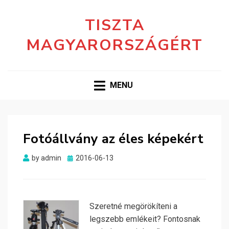
TISZTA
MAGYARORSZÁGÉRT
MENU
Fotóállvány az éles képekért
Posted
by
admin
2016-06-13
on
Szeretné megörökíteni a
legszebb emlékeit? Fontosnak