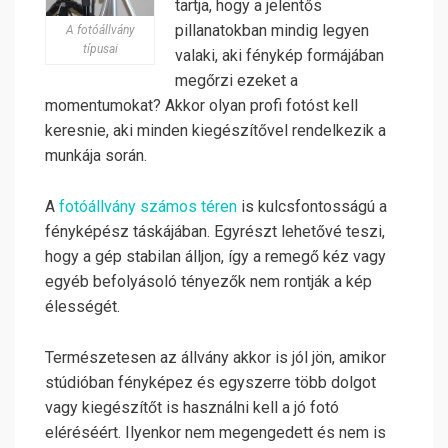
tartja, hogy a jelentős
pillanatokban mindig legyen
A fotóállvány
típusai
valaki, aki fénykép formájában
megőrzi ezeket a
momentumokat? Akkor olyan profi fotóst kell
keresnie, aki minden kiegészítővel rendelkezik a
munkája során.
A
fotóállvány számos téren
is kulcsfontosságú a
fényképész táskájában. Egyrészt lehetővé teszi,
hogy a gép stabilan álljon, így a remegő kéz vagy
egyéb befolyásoló tényezők nem rontják a kép
élességét.
Természetesen az állvány akkor is jól jön, amikor
stúdióban fényképez és egyszerre több dolgot
vagy kiegészítőt is használni kell a jó fotó
eléréséért. Ilyenkor nem megengedett és nem is