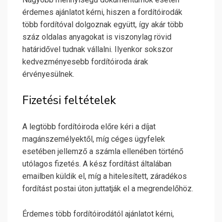
érdemes ajánlatot kérni, hiszen a fordítóirodák
több fordítóval dolgoznak együtt, így akár több
száz oldalas anyagokat is viszonylag rövid
határidővel tudnak vállalni. Ilyenkor sokszor
kedvezményesebb fordítóiroda árak
érvényesülnek.
Fizetési feltételek
A legtöbb fordítóiroda előre kéri a díjat
magánszemélyektől, míg céges ügyfelek
esetében jellemző a számla ellenében történő
utólagos fizetés. A kész fordítást általában
emailben küldik el, míg a hitelesített, záradékos
fordítást postai úton juttatják el a megrendelőhöz.
Érdemes több fordítóirodától ajánlatot kérni,