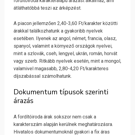
fordítóiroda karakteralapú árazást alkalmaz, ami
átláthatóbbá teszi az árképzést.
A piacon jellemzően 2,40-3,60 Ft/karakter közötti
árakkal találkozhatunk a gyakoribb nyelvek
esetében. Ilyenek az angol, német, francia, olasz,
spanyol, valamint a környező országok nyelvei,
mint a szlovák, cseh, lengyel, ukrán, román, horvát
vagy szerb. Ritkább nyelvek esetén, mint a mongol,
valamivel magasabb, 2,80-4,20 Ft/karakteres
díjszabással számolhatunk.
Dokumentum típusok szerinti
árazás
A fordítóiroda árak sokszor nem csak a
karakterszám alapján kerülnek meghatározásra.
Hivatalos dokumentumoknál gyakori a fix áras