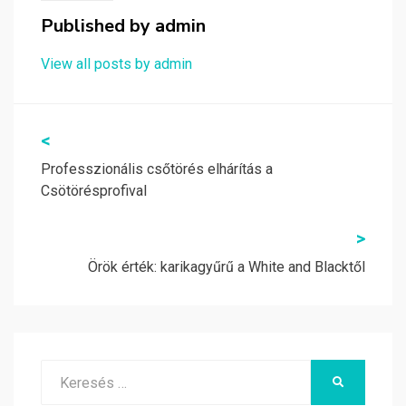
Published by
admin
View all posts by admin
Bejegyzés
<
navigáció
Professzionális csőtörés elhárítás a
Csötörésprofival
>
Örök érték: karikagyűrű a White and Blacktől
Search
KERESÉS
for: