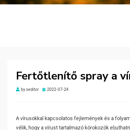
Fertőtlenítő spray a ví
Posted
by
seditor
2022-07-24
on
A vírusokkal kapcsolatos fejlemények és a folyam
vélik, hogy a vírust tartalmazó kórokozók eljutha