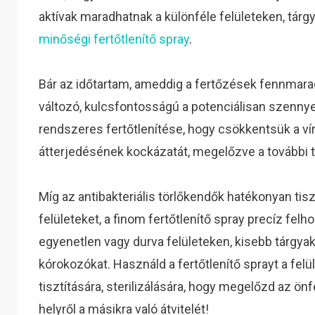
aktívak maradhatnak a különféle felületeken, tárgy
minőségi fertőtlenítő spray
.
Bár az időtartam, ameddig a fertőzések fennmara
változó, kulcsfontosságú a potenciálisan szennye
rendszeres fertőtlenítése, hogy csökkentsük a vír
átterjedésének kockázatát, megelőzve a további t
Míg az antibakteriális törlőkendők hatékonyan tisztí
felületeket, a finom fertőtlenítő spray precíz felh
egyenetlen vagy durva felületeken, kisebb tárgyak
kórokozókat. Használd a fertőtlenítő sprayt a fel
tisztítására, sterilizálására, hogy megelőzd az ön
helyről a másikra való átvitelét!