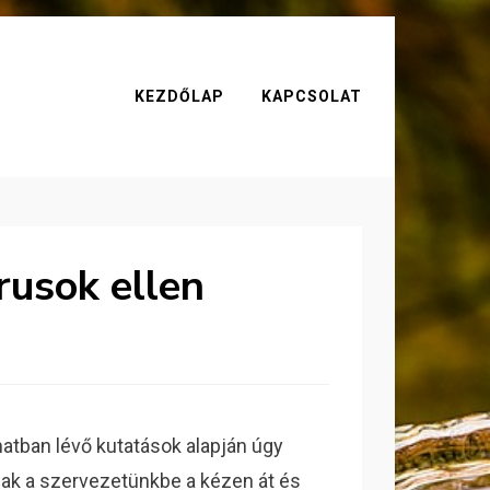
KEZDŐLAP
KAPCSOLAT
rusok ellen
atban lévő kutatások alapján úgy
tnak a szervezetünkbe a kézen át és