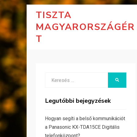
TISZTA
MAGYARORSZÁGÉR
T
Search
KERESÉS
for:
Legutóbbi bejegyzések
Hogyan segíti a belső kommunikációt
a Panasonic KX-TDA15CE Digitális
telefonközpont?