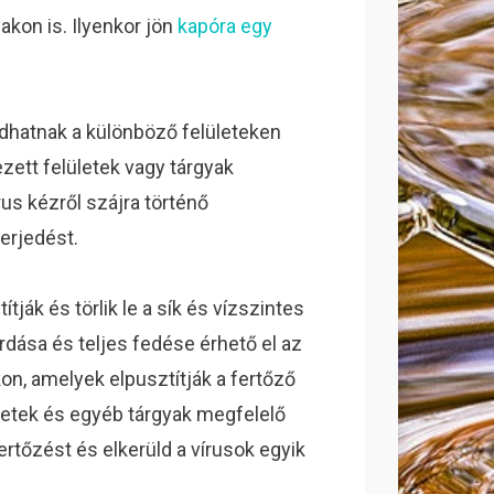
akon is. Ilyenkor jön
kapóra egy
dhatnak a különböző felületeken
zett felületek vagy tárgyak
us kézről szájra történő
erjedést.
tják és törlik le a sík és vízszintes
ordása és teljes fedése érhető el az
on, amelyek elpusztítják a fertőző
ületek és egyéb tárgyak megfelelő
fertőzést és elkerüld a vírusok egyik