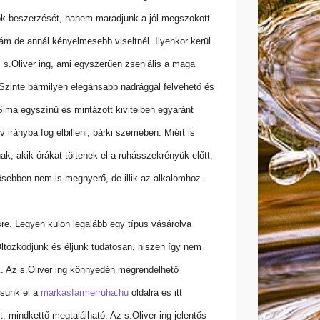
k beszerzését, hanem maradjunk a jól megszokott
ám de annál kényelmesebb viseltnél. Ilyenkor kerül
z s.Oliver ing, ami egyszerűen zseniális a maga
zinte bármilyen elegánsabb nadrággal felvehető és
 Sima egyszínű és mintázott kivitelben egyaránt
v irányba fog elbilleni, bárki szemében. Miért is
, akik órákat töltenek el a ruhásszekrényük előtt,
ösebben nem is megnyerő, de illik az alkalomhoz.
sre. Legyen külön legalább egy típus vásárolva
Öltözködjünk és éljünk tudatosan, hiszen így nem
nk. Az s.Oliver ing könnyedén megrendelhető
ssunk el a
markasfarmerruha.hu
oldalra és itt
, mindkettő megtalálható. Az s.Oliver ing jelentős