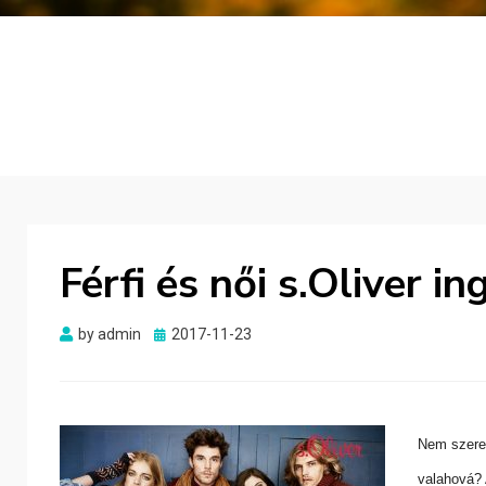
Férfi és női s.Oliver in
Posted
by
admin
2017-11-23
on
Nem szeret
valahová? 