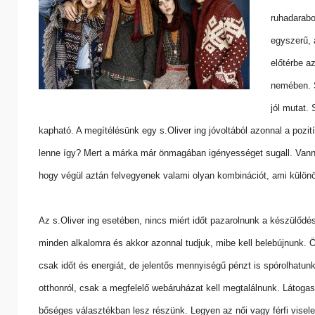
ruhadarabo
egyszerű, 
előtérbe a
nemében. S
jól mutat.
kapható. A megítélésünk egy s.Oliver ing jóvoltából azonnal a pozití
lenne így? Mert a márka már önmagában igényességet sugall. Vannak
hogy végül aztán felvegyenek valami olyan kombinációt, ami külön
Az s.Oliver ing esetében, nincs miért időt pazarolnunk a készülődé
minden alkalomra és akkor azonnal tudjuk, mibe kell belebújnunk. 
csak időt és energiát, de jelentős mennyiségű pénzt is spórolhatu
otthonról, csak a megfelelő webáruházat kell megtalálnunk. Látoga
bőséges választékban lesz részünk. Legyen az női vagy férfi viselet