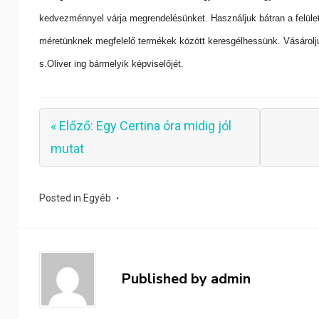
kedvezménnyel várja megrendelésünket. Használjuk bátran a felület
méretünknek megfelelő termékek között keresgélhessünk. Vásárolj
s.Oliver ing bármelyik képviselőjét.
« Előző: Egy Certina óra midig jól
mutat
Posted in
Egyéb
Published by
admin