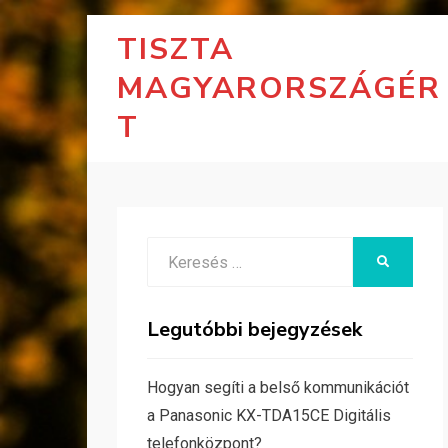
TISZTA
MAGYARORSZÁGÉR
T
Search
KERESÉS
for:
Legutóbbi bejegyzések
Hogyan segíti a belső kommunikációt
a Panasonic KX-TDA15CE Digitális
telefonközpont?