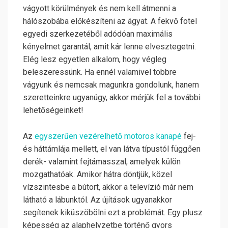
vágyott körülmények és nem kell átmenni a
hálószobába előkészíteni az ágyat. A fekvő fotel
egyedi szerkezetéből adódóan maximális
kényelmet garantál, amit kár lenne elvesztegetni.
Elég lesz egyetlen alkalom, hogy végleg
beleszeressünk. Ha ennél valamivel többre
vágyunk és nemcsak magunkra gondolunk, hanem
szeretteinkre ugyanúgy, akkor mérjük fel a további
lehetőségeinket!
Az
egyszerűen vezérelhető motoros kanapé
fej-
és háttámlája mellett, el van látva típustól függően
derék- valamint fejtámasszal, amelyek külön
mozgathatóak. Amikor hátra döntjük, közel
vízszintesbe a bútort, akkor a televízió már nem
látható a lábunktól. Az újítások ugyanakkor
segítenek kiküszöbölni ezt a problémát. Egy plusz
képesség az alaphelyzetbe történő gyors