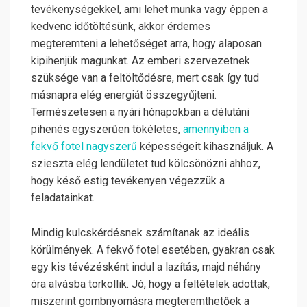
tevékenységekkel, ami lehet munka vagy éppen a
kedvenc időtöltésünk, akkor érdemes
megteremteni a lehetőséget arra, hogy alaposan
kipihenjük magunkat. Az emberi szervezetnek
szüksége van a feltöltődésre, mert csak így tud
másnapra elég energiát összegyűjteni.
Természetesen a nyári hónapokban a délutáni
pihenés egyszerűen tökéletes,
amennyiben a
fekvő fotel nagyszerű
képességeit kihasználjuk. A
szieszta elég lendületet tud kölcsönözni ahhoz,
hogy késő estig tevékenyen végezzük a
feladatainkat.
Mindig kulcskérdésnek számítanak az ideális
körülmények. A fekvő fotel esetében, gyakran csak
egy kis tévézésként indul a lazítás, majd néhány
óra alvásba torkollik. Jó, hogy a feltételek adottak,
miszerint gombnyomásra megteremthetőek a