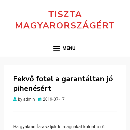
TISZTA
MAGYARORSZÁGÉRT
MENU
Fekvő fotel a garantáltan jó
pihenésért
Posted
by
admin
2019-07-17
on
Ha gyakran fárasztjuk le magunkat különböző