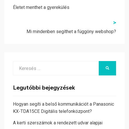
navigáció
Életet menthet a gyerekülés
>
Mi mindenben segíthet a függöny webshop?
Search
KERESÉS
for:
Legutóbbi bejegyzések
Hogyan segíti a belső kommunikációt a Panasonic
KX-TDA15CE Digitális telefonközpont?
A kerti szerszámok a rendezett udvar alapjai