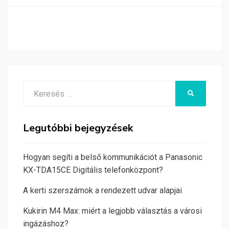
Search
KERESÉS
for:
Legutóbbi bejegyzések
Hogyan segíti a belső kommunikációt a Panasonic
KX-TDA15CE Digitális telefonközpont?
A kerti szerszámok a rendezett udvar alapjai
Kukirin M4 Max: miért a legjobb választás a városi
ingázáshoz?