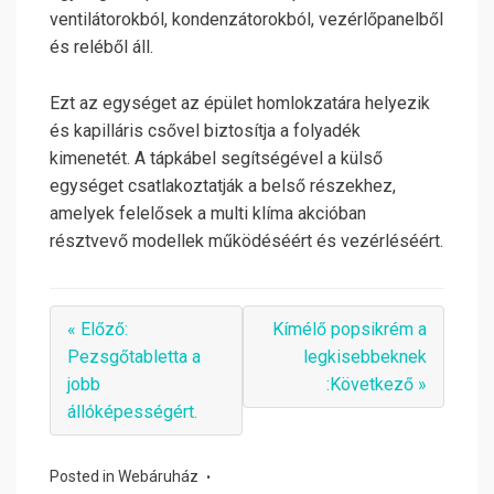
ventilátorokból, kondenzátorokból, vezérlőpanelből
és reléből áll.
Ezt az egységet az épület homlokzatára helyezik
és kapilláris csővel biztosítja a folyadék
kimenetét. A tápkábel segítségével a külső
egységet csatlakoztatják a belső részekhez,
amelyek felelősek a multi klíma akcióban
résztvevő modellek működéséért és vezérléséért.
« Előző:
Kímélő popsikrém a
Pezsgőtabletta a
legkisebbeknek
jobb
:Következő »
állóképességért.
Posted in
Webáruház