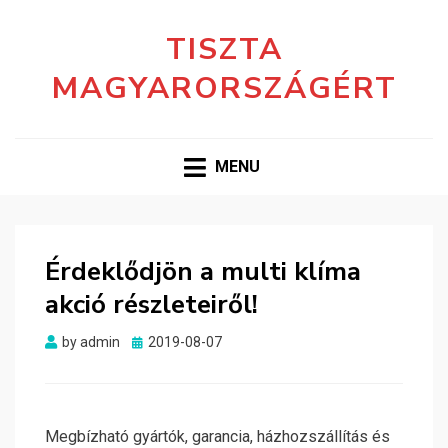
TISZTA
MAGYARORSZÁGÉRT
MENU
Érdeklődjön a ​multi klíma
akció részleteiről!
Posted
by
admin
2019-08-07
on
Megbízható gyártók, garancia, házhozszállítás és