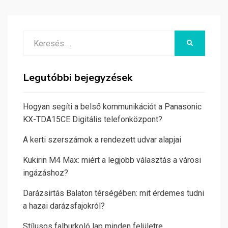
Search
KERESÉS
for:
Legutóbbi bejegyzések
Hogyan segíti a belső kommunikációt a Panasonic
KX-TDA15CE Digitális telefonközpont?
A kerti szerszámok a rendezett udvar alapjai
Kukirin M4 Max: miért a legjobb választás a városi
ingázáshoz?
Darázsirtás Balaton térségében: mit érdemes tudni
a hazai darázsfajokról?
Stílusos falburkoló lap minden felületre